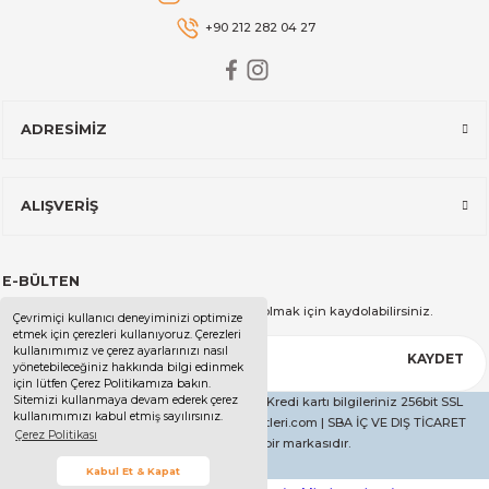
+90 212 282 04 27
ADRESİMİZ
ALIŞVERİŞ
E-BÜLTEN
Kampanya ve duyurularımızdan haberdar olmak için kaydolabilirsiniz.
Çevrimiçi kullanıcı deneyiminizi optimize
etmek için çerezleri kullanıyoruz. Çerezleri
kullanımımız ve çerez ayarlarınızı nasıl
KAYDET
yönetebileceğiniz hakkında bilgi edinmek
için lütfen Çerez Politikamıza bakın.
Sitemizi kullanmaya devam ederek çerez
Copyright 2025 - Tüm Hakları Saklıdır. - Kredi kartı bilgileriniz 256bit SSL
kullanımımızı kabul etmiş sayılırsınız.
sertifikası ile korunmaktadır. | ucelevaletleri.com | SBA İÇ VE DIŞ TİCARET
Çerez Politikası
LİMİTED ŞİRKETİ'nin bir markasıdır.
Kabul Et & Kapat