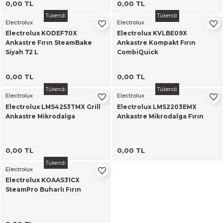
0,00 TL
0,00 TL
alar
Tükendi
Tükendi
Electrolux
Electrolux
Electrolux KODEF70X
Electrolux KVLBE09X
Ankastre Fırın SteamBake
Ankastre Kompakt Fırın
Siyah 72 L
CombiQuick
0,00 TL
0,00 TL
cağı
utucu
Tükendi
Tükendi
Electrolux
Electrolux
Electrolux LMS4253TMX Grill
Electrolux LMS2203EMX
leri
Ankastre Mikrodalga
Ankastre Mikrodalga Fırın
0,00 TL
0,00 TL
Tükendi
Electrolux
Electrolux KOAAS31CX
SteamPro Buharlı Fırın