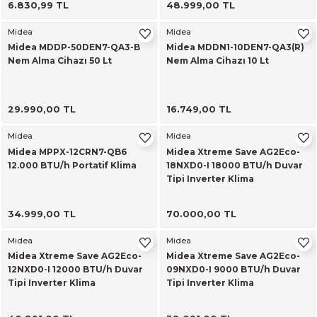
6.830,99 TL
48.999,00 TL
alar
Midea
Midea
Midea MDDP-50DEN7-QA3-B
Midea MDDN1-10DEN7-QA3(R)
Nem Alma Cihazı 50 Lt
Nem Alma Cihazı 10 Lt
29.990,00 TL
16.749,00 TL
cağı
utucu
Midea
Midea
Midea MPPX-12CRN7-QB6
Midea Xtreme Save AG2Eco-
leri
12.000 BTU/h Portatif Klima
18NXD0-I 18000 BTU/h Duvar
Tipi Inverter Klima
34.999,00 TL
70.000,00 TL
Midea
Midea
Midea Xtreme Save AG2Eco-
Midea Xtreme Save AG2Eco-
12NXD0-I 12000 BTU/h Duvar
09NXD0-I 9000 BTU/h Duvar
Tipi Inverter Klima
Tipi Inverter Klima