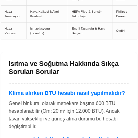
Hava
Hava Kalitesi & Alerji
HEPA Filtre & Sensör
Philips /
Temizleyici
Kontrolü
Teknolojisi
Beurer
Hava
Isı İzolasyonu
Enerji Tasarrufu & Hava
Olefini
Perdesi
(Ticari/Ev)
Bariyeri
Isıtma ve Soğutma Hakkında Sıkça
Sorulan Sorular
Klima alırken BTU hesabı nasıl yapılmalıdır?
Genel bir kural olarak metrekare başına 600 BTU
hesaplanabilir (Örn: 20 m² için 12.000 BTU). Ancak
tavan yüksekliği ve güneş alma durumu bu hesabı
değiştirebilir.