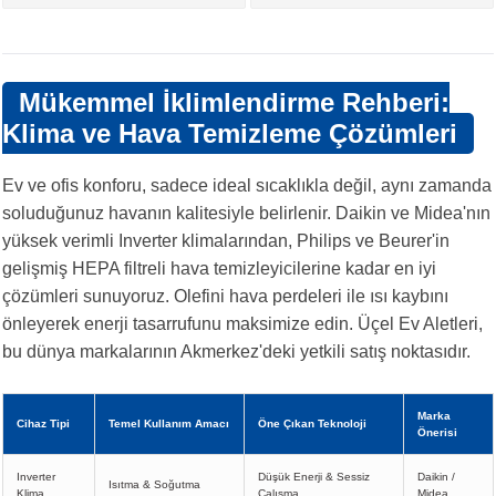
Mükemmel İklimlendirme Rehberi:
Klima ve Hava Temizleme Çözümleri
Ev ve ofis konforu, sadece ideal sıcaklıkla değil, aynı zamanda
soluduğunuz havanın kalitesiyle belirlenir. Daikin ve Midea'nın
yüksek verimli Inverter klimalarından, Philips ve Beurer'in
gelişmiş HEPA filtreli hava temizleyicilerine kadar en iyi
çözümleri sunuyoruz. Olefini hava perdeleri ile ısı kaybını
önleyerek enerji tasarrufunu maksimize edin. Üçel Ev Aletleri,
bu dünya markalarının Akmerkez'deki yetkili satış noktasıdır.
Marka
Cihaz Tipi
Temel Kullanım Amacı
Öne Çıkan Teknoloji
Önerisi
Inverter
Düşük Enerji & Sessiz
Daikin /
Isıtma & Soğutma
Klima
Çalışma
Midea