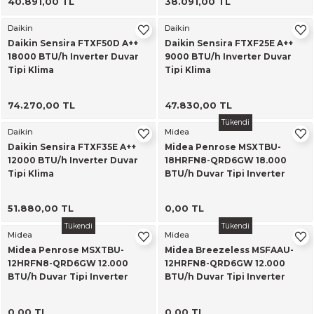
40.891,00 TL
38.091,00 TL
Daikin
Daikin
Daikin Sensira FTXF50D A++
Daikin Sensira FTXF25E A++
18000 BTU/h Inverter Duvar
9000 BTU/h Inverter Duvar
Tipi Klima
Tipi Klima
74.270,00 TL
47.830,00 TL
Tükendi
Daikin
Midea
Daikin Sensira FTXF35E A++
Midea Penrose MSXTBU-
12000 BTU/h Inverter Duvar
18HRFN8-QRD6GW 18.000
Tipi Klima
BTU/h Duvar Tipi Inverter
Klima
51.880,00 TL
0,00 TL
Tükendi
Tükendi
Midea
Midea
Midea Penrose MSXTBU-
Midea Breezeless MSFAAU-
12HRFN8-QRD6GW 12.000
12HRFN8-QRD6GW 12.000
BTU/h Duvar Tipi Inverter
BTU/h Duvar Tipi Inverter
Klima
Klima
0,00 TL
0,00 TL