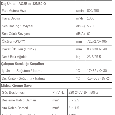
Dış Ünite - AG2Eco-12NB0-O
Fan Motoru Hızı
r/min
800/450
Hava Debisi
m³/h
1850
Ses Basınç Seviyesi
dB(A)
55.0
Ses Gücü Seviyesi
dB(A)
62
Ölçüler (G*D*Y)
mm
720x270x495
Paket Ölçüleri (G*D*Y)
mm
835x300x540
Net / Brüt Ağırlık
Kg
23.5/25.5
Çalışma Sıcaklığı Koşulları
İç Ünite - Soğutma / Isıtma
°C
17~32 / 0~30
Dış Ünite - Soğutma / Isıtma
°C
-15~50 / -15~24
Midea Xtreme Save
Güç Beslemesi
Ph-V-Hz
220-240V,1Ph,50Hz
Besleme Kablo Damari
mm²
3 × 2.5
Ara Kablo Damari
mm²
5 × 1.5