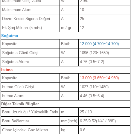
Maksimum Giriş Gücü
W
2150
Maksimum Akım
A
10
Devre Kesici Sigorta Değeri
A
25
Ek Şarj Miktarı (5 mt<)
m / gr
12
Soğutma
Kapasite
Btu/h
12.000 (4.700~14.700)
Soğutma Gücü Girişi
W
1096 (120~1650)
Soğutma Akımı
A
4.76 (0.5~7.2)
Isıtma
Kapasite
Btu/h
13.000 (3.650~14.950)
Isıtma Gücü Girişi
W
1027 (110~1480)
Isıtma Akımı
A
4.46 (0.5~6.4)
Diğer Teknik Bilgiler
Boru Uzunluğu / Yükseklik Farkı
m
25 / 10
Boru Bağlantısı
mm(inch)
6.35/9.52(1/4" / 3/8")
Cihaz İçindeki Gaz Miktarı
kg
0.6