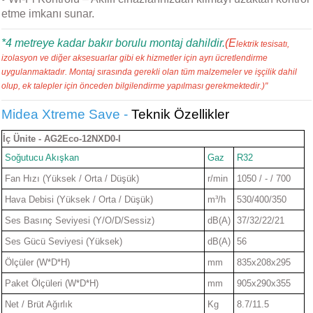
etme imkanı sunar.
*4 metreye kadar bakır borulu montaj dahildir.
(E
lektrik tesisatı,
izolasyon ve diğer aksesuarlar gibi ek hizmetler için ayrı ücretlendirme
uygulanmaktadır. Montaj sırasında gerekli olan tüm malzemeler ve işçilik dahil
olup, ek talepler için önceden bilgilendirme yapılması gerekmektedir.)"
Midea Xtreme Save -
Teknik Özellikler
İç Ünite - AG2Eco-12NXD0-I
Soğutucu Akışkan
Gaz
R32
Fan Hızı (Yüksek / Orta / Düşük)
r/min
1050 / - / 700
Hava Debisi (Yüksek / Orta / Düşük)
m³/h
530/400/350
Ses Basınç Seviyesi (Y/O/D/Sessiz)
dB(A)
37/32/22/21
Ses Gücü Seviyesi (Yüksek)
dB(A)
56
Ölçüler (W*D*H)
mm
835x208x295
Paket Ölçüleri (W*D*H)
mm
905x290x355
Net / Brüt Ağırlık
Kg
8.7/11.5