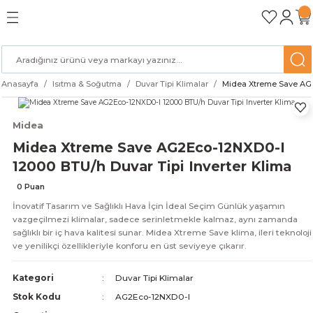
Geri Dön
Geri Dön
Geri Dön
Geri Dön
Geri Dön
Geri Dön
Geri Dön
etleri
eçleri
oğutma
ım
i
Blender
Kahve Makineleri
Süpürge Makineleri
Ütüler
Ek Garanti & Yedek Parça
Ankastre Buzdolabı
Ankastre Fırınlar
Bulaşık Makinesi
Davlumbazlar
Ocaklar
Anasayfa
Isıtma & Soğutma
Duvar Tipi Klimalar
Midea Xtreme Save AG2
z
si
alar
labı
i
ır
Blender Setleri
Filtre Kahve Makinesi
Elektrikli Süpürge Aksesuarları
Aksesuarlar
Ankastre Ürün Aksesuarları
Ankastre Dondurucu
Buharlı Fırınlar
Tam Ankastre
Ada Tipi Davlumbazlar
Elektrikli Ocaklar
ar
ır Makinesi
si
Doğrayıcı Rondo
Kahve Öğütücü
Elektrikli Süpürge Makinesi
Ütü Masası
Beyaz Eşya Aksesuarları
Ankastre Şaraplık
Fırınlar
Yarım Ankastre
Aspiratörler
Gazlı Ocaklar
Midea
Midea Xtreme Save AG2Eco-12NXD0-I
eri
si
i
ar
kineleri
leme
El Mikseri
Kahveler
Robot Süpürge
Ocak & Fırın Modülü
Ankastre Soğutucu
Isıtma Çekmeceleri
Duvar Tipi Davlumbazlar
İndüksiyon Ocaklar
12000 BTU/h Duvar Tipi Inverter Klima
0 Puan
a
re
ucu
alar
 Makineleri
Smoothie Blender
Kapsüllü Kahve Makinesi
Şarjlı Süpürgeler
Temizlik ve Bakım Ürünleri
Ankastre Soğutucu / Dondurucu
Kompakt Fırınlar
Entegre Davlumbaz
İnovatif Tasarım ve Sağlıklı Hava İçin İdeal Seçim Günlük yaşamın
vazgeçilmezi klimalar, sadece serinletmekle kalmaz, aynı zamanda
edek Parça
lar
si
Tam Otomatik Kahve Makineleri
Mikrodalga Fırınlar
sağlıklı bir iç hava kalitesi sunar. Midea Xtreme Save klima, ileri teknoloji
ve yenilikçi özellikleriyle konforu en üst seviyeye çıkarır.
ri
esi
zı
Vakumlama Çekmecesi
Kategori
Duvar Tipi Klimalar
acağı
şır Makinesi
Stok Kodu
AG2Eco-12NXD0-I