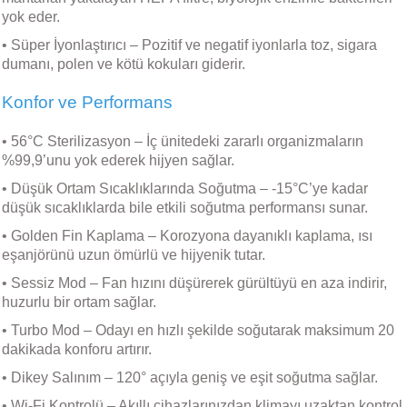
yok eder.
• Süper İyonlaştırıcı – Pozitif ve negatif iyonlarla toz, sigara
dumanı, polen ve kötü kokuları giderir.
Konfor ve Performans
• 56°C Sterilizasyon – İç ünitedeki zararlı organizmaların
%99,9’unu yok ederek hijyen sağlar.
• Düşük Ortam Sıcaklıklarında Soğutma – -15°C’ye kadar
düşük sıcaklıklarda bile etkili soğutma performansı sunar.
• Golden Fin Kaplama – Korozyona dayanıklı kaplama, ısı
eşanjörünü uzun ömürlü ve hijyenik tutar.
• Sessiz Mod – Fan hızını düşürerek gürültüyü en aza indirir,
huzurlu bir ortam sağlar.
• Turbo Mod – Odayı en hızlı şekilde soğutarak maksimum 20
dakikada konforu artırır.
• Dikey Salınım – 120° açıyla geniş ve eşit soğutma sağlar.
• Wi-Fi Kontrolü – Akıllı cihazlarınızdan klimayı uzaktan kontrol