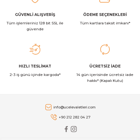
70.000,00 TL
Ürün bilgilerinde hatalar bulunuyor.
Ürün fiyatı diğer sitelerden daha pahalı.
GÜVENLİ ALIŞVERİŞ
ÖDEME SEÇENEKLERİ
Midea
Midea Xtreme Save AG2Eco-09NXD0-I 9000 BTU/h Duvar Tipi Inve
Tüm işlemleriniz 128 bit SSL ile
Bu ürüne benzer farklı alternatifler olmalı.
Tüm kartlara taksit imkanı*
güvende
38.091,00 TL
Daikin
Gönder
HIZLI TESLİMAT
ÜCRETSİZ İADE
Daikin Sensira FTXF50D A++ 18000 BTU/h Inverter Duvar Tipi Kli
2-3 iş günü içinde kargoda*
14 gün içerisinde ücretsiz iade
hakkı* (Kapalı Kutu)
74.270,00 TL
Daikin
info@ucelevaletleri.com
Daikin Sensira FTXF25E A++ 9000 BTU/h Inverter Duvar Tipi Klima
+90 212 282 04 27
47.830,00 TL