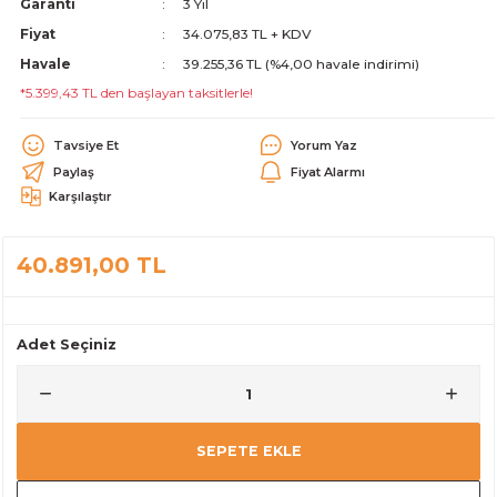
Garanti
3 Yıl
alar
Fiyat
34.075,83 TL + KDV
Havale
39.255,36 TL (%4,00 havale indirimi)
*5.399,43 TL den başlayan taksitlerle!
Tavsiye Et
Yorum Yaz
Paylaş
Fiyat Alarmı
cağı
utucu
Karşılaştır
leri
40.891,00 TL
Adet Seçiniz
SEPETE EKLE