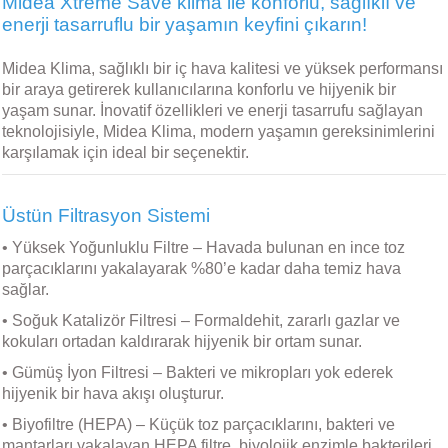
Midea Xtreme Save klima ile konforlu, sağlıklı ve
enerji tasarruflu bir yaşamın keyfini çıkarın!
Midea Klima, sağlıklı bir iç hava kalitesi ve yüksek performansı
bir araya getirerek kullanıcılarına konforlu ve hijyenik bir
yaşam sunar. İnovatif özellikleri ve enerji tasarrufu sağlayan
teknolojisiyle, Midea Klima, modern yaşamın gereksinimlerini
karşılamak için ideal bir seçenektir.
Üstün Filtrasyon Sistemi
• Yüksek Yoğunluklu Filtre – Havada bulunan en ince toz
parçacıklarını yakalayarak %80’e kadar daha temiz hava
sağlar.
• Soğuk Katalizör Filtresi – Formaldehit, zararlı gazlar ve
kokuları ortadan kaldırarak hijyenik bir ortam sunar.
• Gümüş İyon Filtresi – Bakteri ve mikropları yok ederek
hijyenik bir hava akışı oluşturur.
• Biyofiltre (HEPA) – Küçük toz parçacıklarını, bakteri ve
mantarları yakalayan HEPA filtre, biyolojik enzimle bakterileri