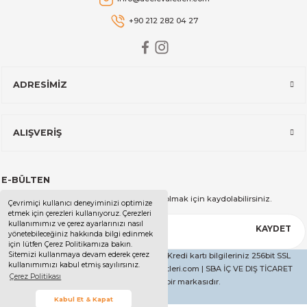
+90 212 282 04 27
ADRESİMİZ
ALIŞVERİŞ
E-BÜLTEN
Kampanya ve duyurularımızdan haberdar olmak için kaydolabilirsiniz.
Çevrimiçi kullanıcı deneyiminizi optimize
etmek için çerezleri kullanıyoruz. Çerezleri
kullanımımız ve çerez ayarlarınızı nasıl
KAYDET
yönetebileceğiniz hakkında bilgi edinmek
için lütfen Çerez Politikamıza bakın.
Sitemizi kullanmaya devam ederek çerez
Copyright 2025 - Tüm Hakları Saklıdır. - Kredi kartı bilgileriniz 256bit SSL
kullanımımızı kabul etmiş sayılırsınız.
sertifikası ile korunmaktadır. | ucelevaletleri.com | SBA İÇ VE DIŞ TİCARET
Çerez Politikası
LİMİTED ŞİRKETİ'nin bir markasıdır.
Kabul Et & Kapat