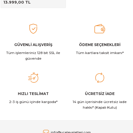
13.999,00 TL
alar
GÜVENLİ ALIŞVERİŞ
ÖDEME SEÇENEKLERİ
cağı
utucu
Tüm işlemleriniz 128 bit SSL ile
Tüm kartlara taksit imkanı*
güvende
leri
HIZLI TESLİMAT
ÜCRETSİZ İADE
2-3 iş günü içinde kargoda*
14 gün içerisinde ücretsiz iade
hakkı* (Kapalı Kutu)
info@ucelevaletleri.com