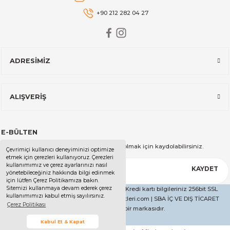
+90 212 282 04 27
ADRESİMİZ
ALIŞVERİŞ
E-BÜLTEN
Kampanya ve duyurularımızdan haberdar olmak için kaydolabilirsiniz.
Çevrimiçi kullanıcı deneyiminizi optimize
etmek için çerezleri kullanıyoruz. Çerezleri
kullanımımız ve çerez ayarlarınızı nasıl
KAYDET
yönetebileceğiniz hakkında bilgi edinmek
için lütfen Çerez Politikamıza bakın.
Sitemizi kullanmaya devam ederek çerez
Copyright 2025 - Tüm Hakları Saklıdır. - Kredi kartı bilgileriniz 256bit SSL
kullanımımızı kabul etmiş sayılırsınız.
sertifikası ile korunmaktadır. | ucelevaletleri.com | SBA İÇ VE DIŞ TİCARET
Çerez Politikası
LİMİTED ŞİRKETİ'nin bir markasıdır.
Kabul Et & Kapat