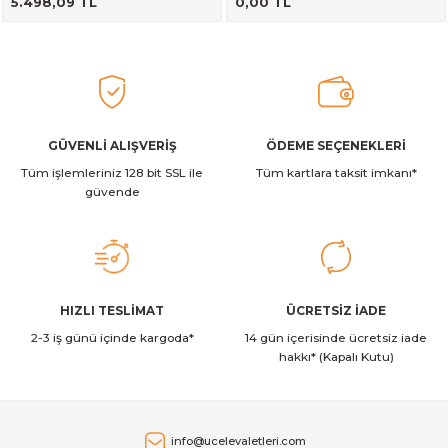
5.498,09 TL
0,00 TL
GÜVENLİ ALIŞVERİŞ
ÖDEME SEÇENEKLERİ
Tüm işlemleriniz 128 bit SSL ile
Tüm kartlara taksit imkanı*
güvende
HIZLI TESLİMAT
ÜCRETSİZ İADE
2-3 iş günü içinde kargoda*
14 gün içerisinde ücretsiz iade
hakkı* (Kapalı Kutu)
info@ucelevaletleri.com