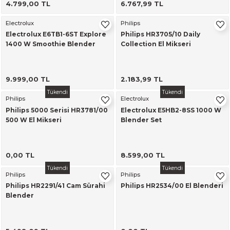
4.799,00 TL
6.767,99 TL
alar
Electrolux
Philips
Electrolux E6TB1-6ST Explore
Philips HR3705/10 Daily
1400 W Smoothie Blender
Collection El Mikseri
9.999,00 TL
2.183,99 TL
cağı
utucu
Tükendi
Tükendi
Philips
Electrolux
Philips 5000 Serisi HR3781/00
Electrolux E5HB2-8SS 1000 W
leri
500 W El Mikseri
Blender Set
0,00 TL
8.599,00 TL
Tükendi
Tükendi
Philips
Philips
Philips HR2291/41 Cam Sürahi
Philips HR2534/00 El Blenderi
Blender