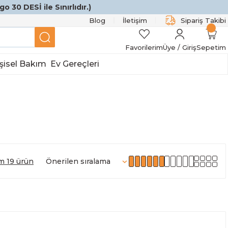
o 30 DESİ ile Sınırlıdır.)
Blog
İletişim
Sipariş Takibi
Favorilerim
Üye / Giriş
Sepetim
şisel Bakım
Ev Gereçleri
m 19 ürün