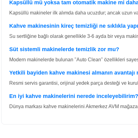
Kapsüllü mü yoksa tam otomatik makine mi dah
Kapsüllü makineler ilk alımda daha ucuzdur; ancak uzun va
Kahve makinesinin kireç temizliği ne sıklıkla yap
Su sertliğine bağlı olarak genellikle 3-6 ayda bir veya makin
Süt sistemli makinelerde temizlik zor mu?
Modern makinelerde bulunan "Auto Clean" özellikleri sayesi
Yetkili bayiden kahve makinesi almanın avantajı 
Resmi servis garantisi, orijinal yedek parça desteği ve kuru
En iyi kahve makinelerini nerede inceleyebilirim
Dünya markası kahve makinelerini Akmerkez AVM mağazamızd