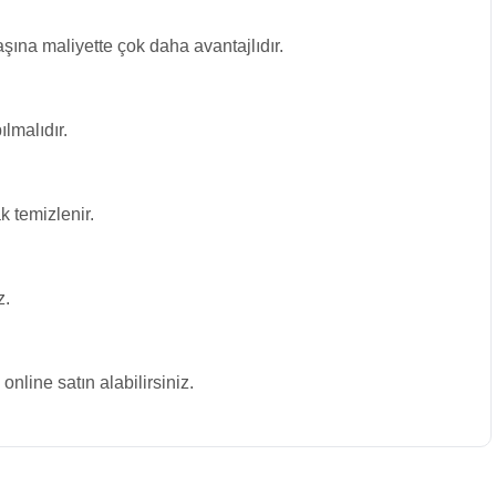
ına maliyette çok daha avantajlıdır.
lmalıdır.
 temizlenir.
z.
ine satın alabilirsiniz.