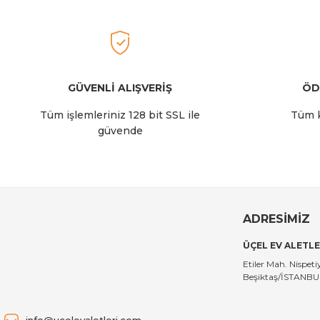
GÜVENLİ ALIŞVERİŞ
ÖD
Tüm işlemleriniz 128 bit SSL ile
Tüm k
güvende
ADRESİMİZ
ÜÇEL EV ALETLE
Etiler Mah. Nispe
Beşiktaş/İSTANB