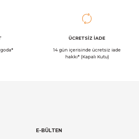
T
ÜCRETSİZ İADE
rgoda*
14 gün içerisinde ücretsiz iade
hakkı* (Kapalı Kutu)
E-BÜLTEN