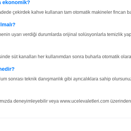
a ekonomik?
dede çekirdek kahve kullanan tam otomatik makineler fincan baş
ılmalı?
enin uyarı verdiği durumlarda orijinal solüsyonlarla temizlik yapı
nde süt kanalları her kullanımdan sonra buharla otomatik olarak
nedir?
lum sonrası teknik danışmanlık gibi ayrıcalıklara sahip olursunu
?
a deneyimleyebilir veya www.ucelevaletleri.com üzerinden onl