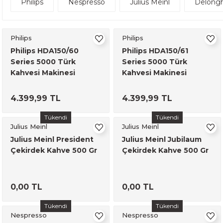
Philips
Nespresso
Julius Meinl
Delongh
Philips
Philips
Philips HDA150/60
Philips HDA150/61
Series 5000 Türk
Series 5000 Türk
Kahvesi Makinesi
Kahvesi Makinesi
Siyah/Parlak Bakır
Siyah/Parlak Metal
4.399,99 TL
4.399,99 TL
Tükendi
Tükendi
Julius Meinl
Julius Meinl
Julius Meinl President
Julius Meinl Jubilaum
Çekirdek Kahve 500 Gr
Çekirdek Kahve 500 Gr
0,00 TL
0,00 TL
Tükendi
Tükendi
Nespresso
Nespresso