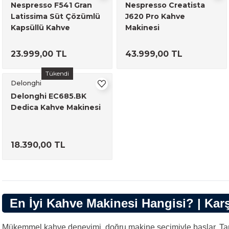
Nespresso F541 Gran
Nespresso Creatista
Latissima Süt Çözümlü
J620 Pro Kahve
Kapsüllü Kahve
Makinesi
Makinesi Siyah
23.999,00 TL
43.999,00 TL
Tükendi
Delonghi
Delonghi EC685.BK
Dedica Kahve Makinesi
18.390,00 TL
En İyi Kahve Makinesi Hangisi? | Kar
Mükemmel kahve deneyimi, doğru makine seçimiyle başlar. Tam o