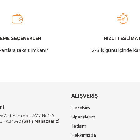
EME SEÇENEKLERİ
HIZLI TESLİMA
artlara taksit imkanı*
2-3 iş günü içinde ka
ALIŞVERİŞ
Rİ
Hesabım
tiye Cad. Akmerkez AVM No:149
Siparişlerim
UL PK:34340
(Satış Mağazamız)
İletişim
Hakkımızda