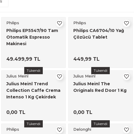
i
Philips
Philips
Philips EP5547/90 Tam
Philips CA6704/10 Yağ
Otomatik Espresso
Çözücü Tablet
Makinesi
49.499,99 TL
449,99 TL
Tükendi
Tükendi
Julius Meinl
Julius Meinl
Julius Meinl Trend
Julius Meinl The
Collection Caffe Crema
Originals Red Door 1 Kg
Intenso 1 Kg Çekirdek
Kahve
0,00 TL
0,00 TL
Tükendi
Tükendi
Philips
Delonghi