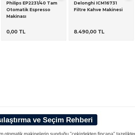
Philips EP2231/40 Tam
Delonghi ICM16731
Otomatik Espresso
Filtre Kahve Makinesi
Makinası
0,00 TL
8.490,00 TL
şılaştırma ve Seçim Rehberi
tomatik makinelerin sunduğu "çekirdekten fincana" tazelikten,