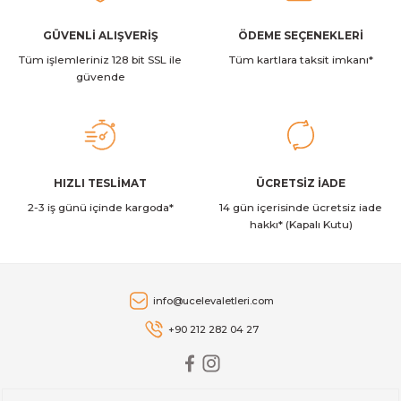
alar
GÜVENLİ ALIŞVERİŞ
ÖDEME SEÇENEKLERİ
Tüm işlemleriniz 128 bit SSL ile
Tüm kartlara taksit imkanı*
güvende
cağı
utucu
HIZLI TESLİMAT
ÜCRETSİZ İADE
leri
2-3 iş günü içinde kargoda*
14 gün içerisinde ücretsiz iade
hakkı* (Kapalı Kutu)
info@ucelevaletleri.com
+90 212 282 04 27