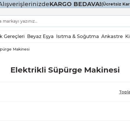
Alışverişlerinizde
KARGO BEDAVA!
(Ücretsiz Karg
k Gereçleri
Beyaz Eşya
Isıtma & Soğutma
Ankastre
Ki
Süpürge Makinesi
Elektrikli Süpürge Makinesi
Topl