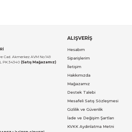
ALIŞVERİŞ
Rİ
Hesabım
tiye Cad. Akmerkez AVM No:149
Siparişlerim
UL PK:34340
(Satış Mağazamız)
İletişim
Hakkımızda
Mağazamız
Destek Talebi
Mesafeli Satış Sözleşmesi
Gizlilik ve Güvenlik
İade ve Değişim Şartları
KVKK Aydınlatma Metni