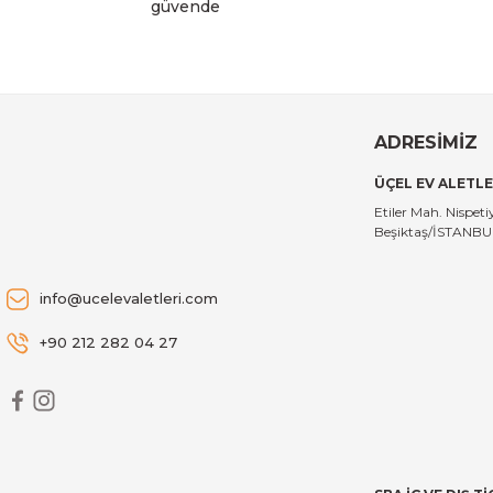
güvende
ADRESİMİZ
ÜÇEL EV ALETLE
Etiler Mah. Nispe
Beşiktaş/İSTANB
info@ucelevaletleri.com
+90 212 282 04 27