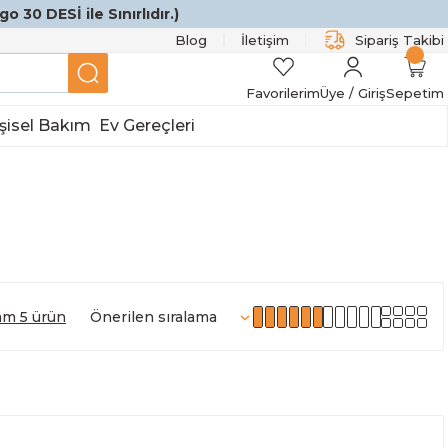
o 30 DESİ ile Sınırlıdır.)
Blog
İletişim
Sipariş Takibi
Favorilerim
Üye / Giriş
Sepetim
şisel Bakım
Ev Gereçleri
am 5 ürün