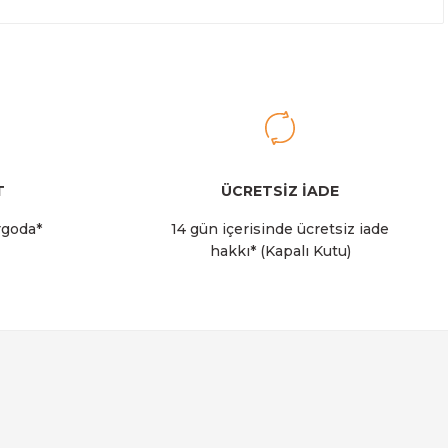
T
ÜCRETSİZ İADE
rgoda*
14 gün içerisinde ücretsiz iade
hakkı* (Kapalı Kutu)