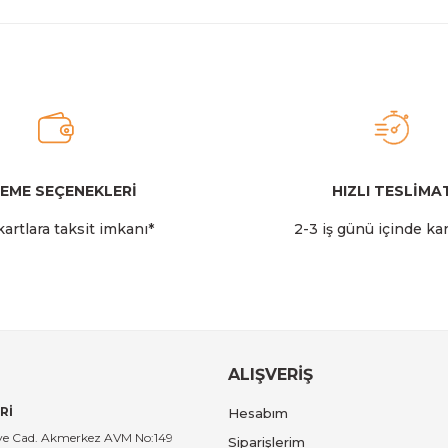
EME SEÇENEKLERİ
HIZLI TESLİMA
artlara taksit imkanı*
2-3 iş günü içinde ka
ALIŞVERİŞ
Rİ
Hesabım
tiye Cad. Akmerkez AVM No:149
Siparişlerim