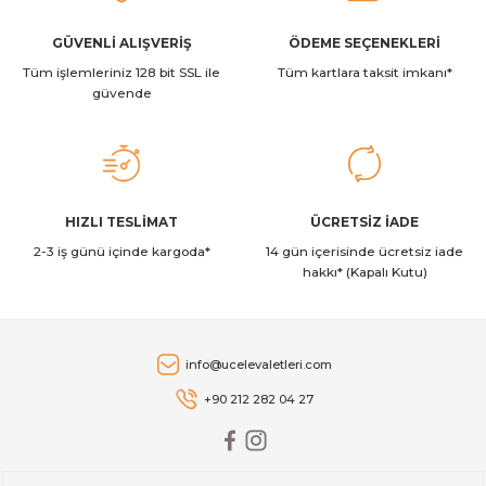
alar
GÜVENLİ ALIŞVERİŞ
ÖDEME SEÇENEKLERİ
Tüm işlemleriniz 128 bit SSL ile
Tüm kartlara taksit imkanı*
güvende
cağı
utucu
HIZLI TESLİMAT
ÜCRETSİZ İADE
leri
2-3 iş günü içinde kargoda*
14 gün içerisinde ücretsiz iade
hakkı* (Kapalı Kutu)
info@ucelevaletleri.com
+90 212 282 04 27