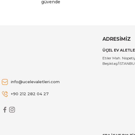
güvende
ADRESİMİZ
ÜÇEL EV ALETLE
Etiler Mah. Nispe
Beşiktaş/İSTANB
info@ucelevaletleri.com
+90 212 282 04 27