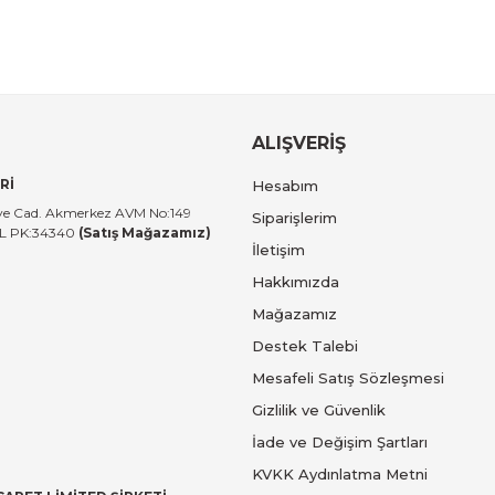
ALIŞVERİŞ
Rİ
Hesabım
tiye Cad. Akmerkez AVM No:149
Siparişlerim
UL PK:34340
(Satış Mağazamız)
İletişim
Hakkımızda
Mağazamız
Destek Talebi
Mesafeli Satış Sözleşmesi
Gizlilik ve Güvenlik
İade ve Değişim Şartları
KVKK Aydınlatma Metni