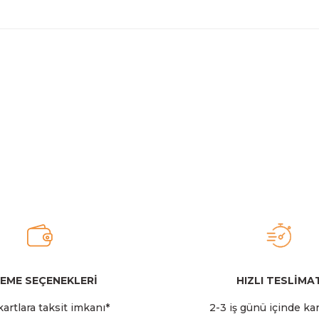
EME SEÇENEKLERİ
HIZLI TESLİMA
artlara taksit imkanı*
2-3 iş günü içinde ka