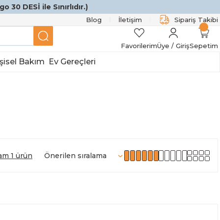
o 30 DESİ ile Sınırlıdır.)
Blog
İletişim
Sipariş Takibi
Favorilerim
Üye / Giriş
Sepetim
şisel Bakım
Ev Gereçleri
am 1 ürün