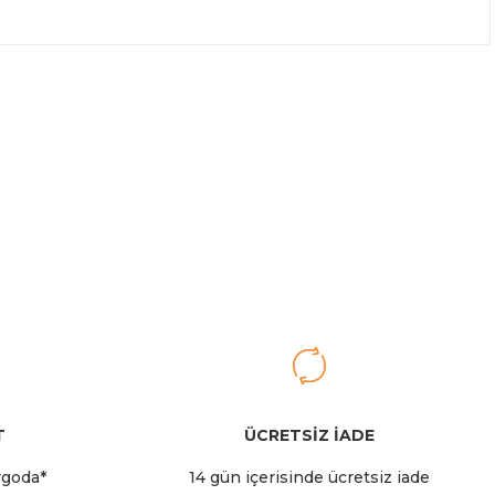
T
ÜCRETSİZ İADE
rgoda*
14 gün içerisinde ücretsiz iade