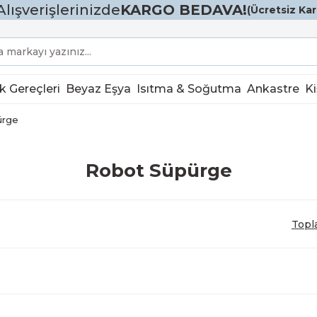
Alışverişlerinizde
KARGO BEDAVA!
(Ücretsiz Karg
k Gereçleri
Beyaz Eşya
Isıtma & Soğutma
Ankastre
Ki
ürge
Robot Süpürge
Topl