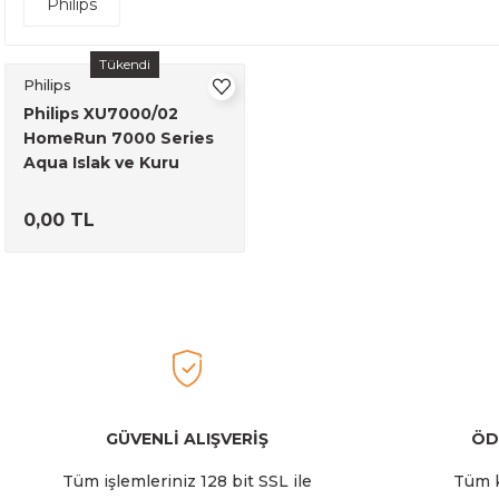
Philips
Tükendi
Philips
Philips XU7000/02
HomeRun 7000 Series
Aqua Islak ve Kuru
Robot Süpürge Beyaz
0,00 TL
GÜVENLİ ALIŞVERİŞ
ÖD
Tüm işlemleriniz 128 bit SSL ile
Tüm k