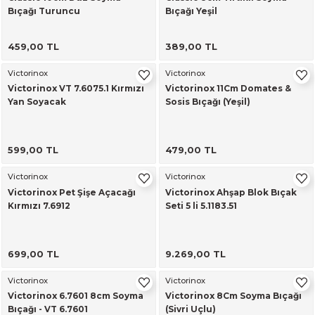
Bıçağı Turuncu
Bıçağı Yeşil
alar
459,00 TL
389,00 TL
Victorinox
Victorinox
Victorinox VT 7.6075.1 Kırmızı
Victorinox 11Cm Domates &
Yan Soyacak
Sosis Bıçağı (Yeşil)
cağı
utucu
599,00 TL
479,00 TL
leri
Victorinox
Victorinox
Victorinox Pet Şişe Açacağı
Victorinox Ahşap Blok Bıçak
Kırmızı 7.6912
Seti 5 li 5.1183.51
699,00 TL
9.269,00 TL
Victorinox
Victorinox
Victorinox 6.7601 8cm Soyma
Victorinox 8Cm Soyma Bıçağı
Bıçağı - VT 6.7601
(Sivri Uçlu)