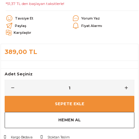
*51,37 TL den başlayan taksitlerle!
alar
Tavsiye Et
Yorum Yaz
Paylaş
Fiyat Alarmı
Karşılaştır
389,00 TL
cağı
utucu
leri
Adet Seçiniz
SEPETE EKLE
HEMEN AL
Kargo Bedava
Stoktan Teslim