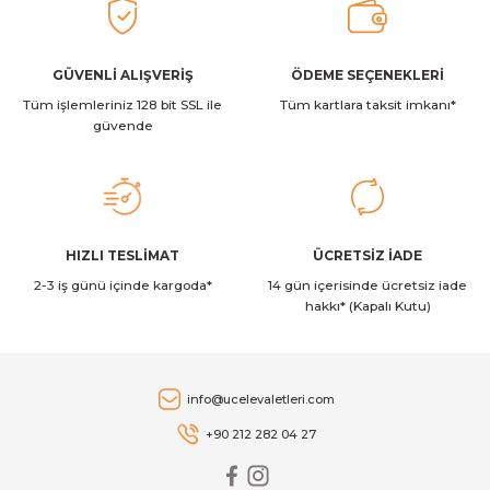
Ürün açıklamasında eksik bilgiler bulunuyor.
459,00 TL
Ürün bilgilerinde hatalar bulunuyor.
Ürün fiyatı diğer sitelerden daha pahalı.
GÜVENLİ ALIŞVERİŞ
ÖDEME SEÇENEKLERİ
Victorinox
Victorinox 6.7634.C1 Swiss Classic 8cm Tırtıklı Soyma Bıçağı Yeşil
Tüm işlemleriniz 128 bit SSL ile
Bu ürüne benzer farklı alternatifler olmalı.
Tüm kartlara taksit imkanı*
güvende
389,00 TL
Victorinox
Gönder
HIZLI TESLİMAT
ÜCRETSİZ İADE
Victorinox VT 7.6075.1 Kırmızı Yan Soyacak
2-3 iş günü içinde kargoda*
14 gün içerisinde ücretsiz iade
hakkı* (Kapalı Kutu)
599,00 TL
Victorinox
info@ucelevaletleri.com
Victorinox 11Cm Domates & Sosis Bıçağı (Yeşil)
+90 212 282 04 27