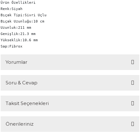
Ürün Özellikleri

Renk:Siyah

Bıçak Tipi:Sivri Uçlu

Bıçak Uzunluğu:10 cm

Uzunluk:211 mm

Genişlik:21.3 mm

Yükseklik:10.6 mm

Sap:Fibrox
Yorumlar
Soru & Cevap
Bu ürüne ilk yorumu siz yapın!
Taksit Seçenekleri
Yorum Yaz
Ürün hakkında henüz soru sorulmamış.
Önerileriniz
Soru Sor
Bu ürünün fiyat bilgisi, resim, ürün açıklamalarında ve diğer