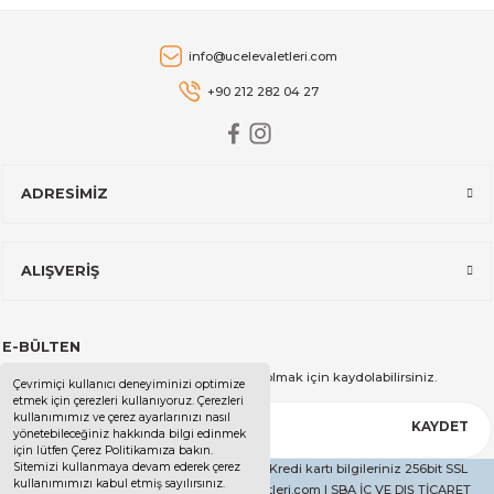
599,00 TL
Victorinox
info@ucelevaletleri.com
Victorinox 11Cm Domates & Sosis Bıçağı (Yeşil)
+90 212 282 04 27
479,00 TL
ADRESİMİZ
Victorinox
Victorinox Pet Şişe Açacağı Kırmızı 7.6912
ALIŞVERİŞ
699,00 TL
E-BÜLTEN
Victorinox
Kampanya ve duyurularımızdan haberdar olmak için kaydolabilirsiniz.
Çevrimiçi kullanıcı deneyiminizi optimize
Victorinox Ahşap Blok Bıçak Seti 5 li 5.1183.51
etmek için çerezleri kullanıyoruz. Çerezleri
kullanımımız ve çerez ayarlarınızı nasıl
KAYDET
yönetebileceğiniz hakkında bilgi edinmek
için lütfen Çerez Politikamıza bakın.
Sitemizi kullanmaya devam ederek çerez
Copyright 2025 - Tüm Hakları Saklıdır. - Kredi kartı bilgileriniz 256bit SSL
kullanımımızı kabul etmiş sayılırsınız.
9.269,00 TL
sertifikası ile korunmaktadır. | ucelevaletleri.com | SBA İÇ VE DIŞ TİCARET