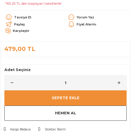
*63,25 TL den başlayan taksitlerle!
alar
Tavsiye Et
Yorum Yaz
Paylaş
Fiyat Alarmı
Karşılaştır
479,00 TL
cağı
utucu
leri
Adet Seçiniz
SEPETE EKLE
HEMEN AL
Kargo Bedava
Stoktan Teslim