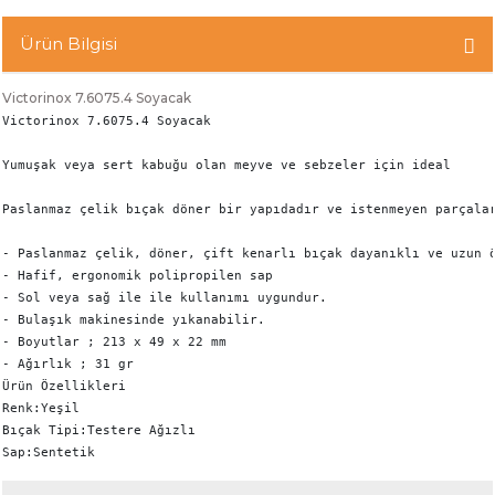
Ürün Bilgisi
Victorinox 7.6075.4 Soyacak
Victorinox 7.6075.4 Soyacak

Yumuşak veya sert kabuğu olan meyve ve sebzeler için ideal

Paslanmaz çelik bıçak döner bir yapıdadır ve istenmeyen parçalar
- Paslanmaz çelik, döner, çift kenarlı bıçak dayanıklı ve uzun ö
- Hafif, ergonomik polipropilen sap

- Sol veya sağ ile ile kullanımı uygundur.

- Bulaşık makinesinde yıkanabilir.

- Boyutlar ; 213 x 49 x 22 mm

- Ağırlık ; 31 gr

Ürün Özellikleri

Renk:Yeşil

Bıçak Tipi:Testere Ağızlı

Sap:Sentetik