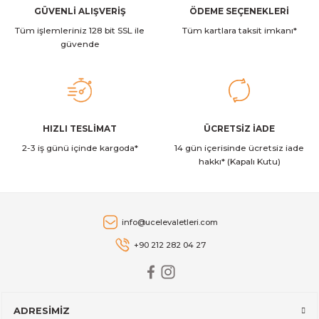
Ürün fiyatı diğer sitelerden daha pahalı.
GÜVENLİ ALIŞVERİŞ
ÖDEME SEÇENEKLERİ
Victorinox
Victorinox 6.7634.C1 Swiss Classic 8cm Tırtıklı Soyma Bıçağı Yeşil
Tüm işlemleriniz 128 bit SSL ile
Bu ürüne benzer farklı alternatifler olmalı.
Tüm kartlara taksit imkanı*
güvende
389,00 TL
Victorinox
Gönder
HIZLI TESLİMAT
ÜCRETSİZ İADE
Victorinox VT 7.6075.1 Kırmızı Yan Soyacak
2-3 iş günü içinde kargoda*
14 gün içerisinde ücretsiz iade
hakkı* (Kapalı Kutu)
599,00 TL
Victorinox
info@ucelevaletleri.com
Victorinox 11Cm Domates & Sosis Bıçağı (Yeşil)
+90 212 282 04 27
479,00 TL
ADRESİMİZ
Victorinox