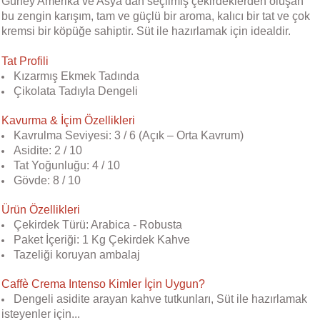
Güney Amerika ve Asya’dan seçilmiş çekirdeklerden oluşan
bu zengin karışım, tam ve güçlü bir aroma, kalıcı bir tat ve çok
kremsi bir köpüğe sahiptir. Süt ile hazırlamak için idealdir.
Tat Profili
Kızarmış Ekmek Tadında
Çikolata Tadıyla Dengeli
Kavurma & İçim Özellikleri
Kavrulma Seviyesi: 3 / 6 (Açık – Orta Kavrum)
Asidite: 2 / 10
Tat Yoğunluğu: 4 / 10
Gövde: 8 / 10
Ürün Özellikleri
Çekirdek Türü: Arabica - Robusta
Paket İçeriği: 1 Kg Çekirdek Kahve
Tazeliği koruyan ambalaj
Caffè Crema Intenso Kimler İçin Uygun?
Dengeli asidite arayan kahve tutkunları, Süt ile hazırlamak
isteyenler için...