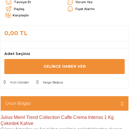
Tavsiye Et
Yorum Yaz
alar
Paylaş
Fiyat Alarmı
Karşılaştır
0,00 TL
cağı
utucu
Adet Seçiniz
leri
GELINCE HABER VER
Hızlı Gönderi
Kargo Bedava
Ürün Bilgisi
Julius Meinl Trend Collection Caffe Crema Intenso 1 Kg
Çekirdek Kahve