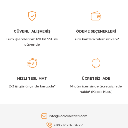
Ürün resmi kalitesiz, bozuk veya görüntülenemiyor.
Ürün açıklamasında eksik bilgiler bulunuyor.
0,00 TL
Ürün bilgilerinde hatalar bulunuyor.
Tükendi
Ürün fiyatı diğer sitelerden daha pahalı.
GÜVENLİ ALIŞVERİŞ
ÖDEME SEÇENEKLERİ
Julius Meinl
Julius Meinl Jubilaum Çekirdek Kahve 500 Gr
Tüm işlemleriniz 128 bit SSL ile
Bu ürüne benzer farklı alternatifler olmalı.
Tüm kartlara taksit imkanı*
güvende
0,00 TL
Tükendi
Julius Meinl
Gönder
HIZLI TESLİMAT
ÜCRETSİZ İADE
Julius Meinl The Originals Red Door 1 Kg
2-3 iş günü içinde kargoda*
14 gün içerisinde ücretsiz iade
hakkı* (Kapalı Kutu)
0,00 TL
info@ucelevaletleri.com
+90 212 282 04 27