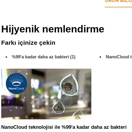
ÜRÜN BILG
Hijyenik nemlendirme
Farkı içinize çekin
%99'a kadar daha az bakteri (1)
NanoCloud te
NanoCloud teknolojisi ile %99'a kadar daha az bakteri