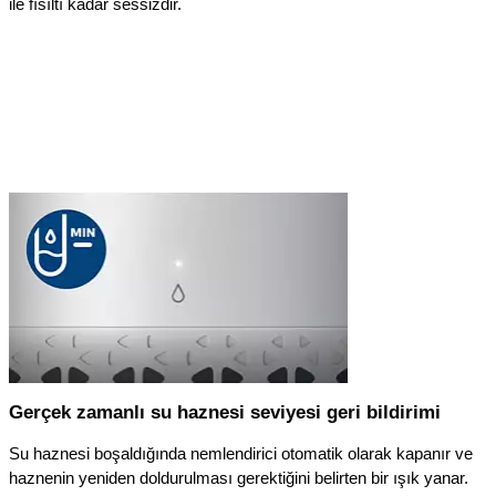
ile fısıltı kadar sessizdir.
Gerçek zamanlı su haznesi seviyesi geri bildirimi
Su haznesi boşaldığında nemlendirici otomatik olarak kapanır ve
haznenin yeniden doldurulması gerektiğini belirten bir ışık yanar.