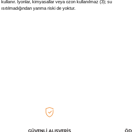
kullanır. İyonlar, kimyasallar veya ozon kullanılmaz (3); su
ısıtılmadığından yanma riski de yoktur.
Bu ürünün fiyat bilgisi, resim, ürün açıklamalarında ve diğer konular
Görüş ve önerileriniz için teşekkür ederiz.
Ürün resmi kalitesiz, bozuk veya görüntülenemiyor.
Electrolux
Ürün açıklamasında eksik bilgiler bulunuyor.
Electrolux EPU93171UG Hava Temizleme Cihazı - Urban 
Ürün bilgilerinde hatalar bulunuyor.
Ürün fiyatı diğer sitelerden daha pahalı.
Bu ürüne benzer farklı alternatifler olmalı.
48.999,00 TL
Tükendi
Philips
Philips 1000 AC1711/10 Air Purifier Hava Temizleme Cihaz
GÜVENLİ ALIŞVERİŞ
ÖD