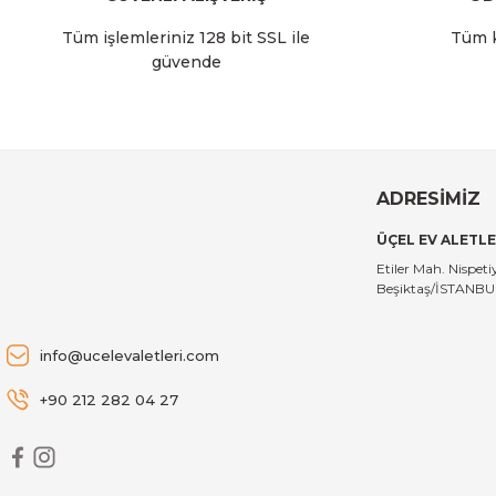
Tüm işlemleriniz 128 bit SSL ile
Tüm k
güvende
0,00 TL
ADRESİMİZ
ÜÇEL EV ALETLE
Etiler Mah. Nispe
Beşiktaş/İSTANB
info@ucelevaletleri.com
+90 212 282 04 27