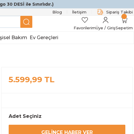
o 30 DESİ ile Sınırlıdır.)
Blog
İletişim
Sipariş Takibi
Favorilerim
Üye / Giriş
Sepetim
şisel Bakım
Ev Gereçleri
5.599,99 TL
Adet Seçiniz
GELINCE HABER VER