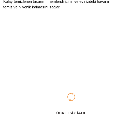
Kolay temizlenen tasarımı, nemlendiricinin ve evinizdeki havanın
temiz ve hijyenik kalmasını sağlar.
iletebilirsiniz.
Tükendi
Philips
icileri
Philips AC2939/10 Hava Temizleme Cihazı
0,00 TL
T
ÜCRETSİZ İADE