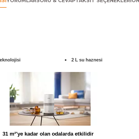
ISI
YORUMLAR
SORU & CEVAP
TAKSIT SEÇENEKLERI
ÖN
knolojisi
2 L su haznesi
31 m²'ye kadar olan odalarda etkilidir