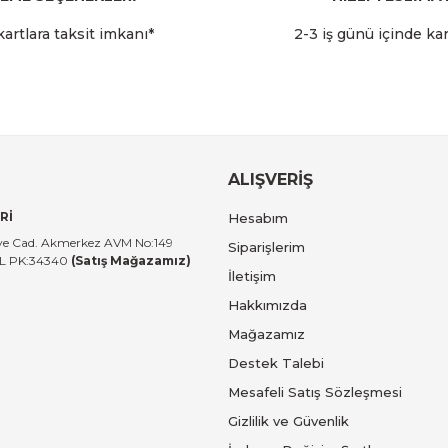
Gönder
artlara taksit imkanı*
2-3 iş günü içinde ka
0,00 TL
ALIŞVERİŞ
Rİ
Hesabım
tiye Cad. Akmerkez AVM No:149
Siparişlerim
UL PK:34340
(Satış Mağazamız)
İletişim
Hakkımızda
Mağazamız
Destek Talebi
Mesafeli Satış Sözleşmesi
Gizlilik ve Güvenlik