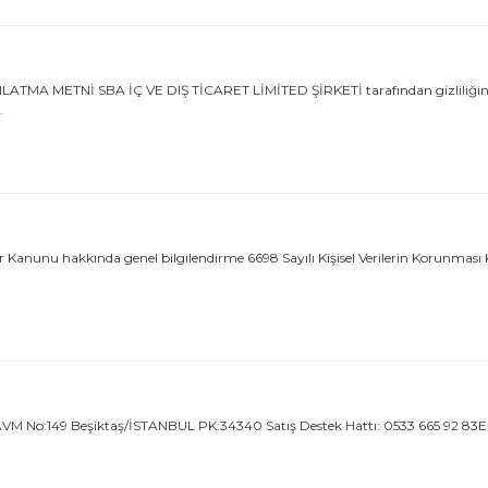
METNİ SBA İÇ VE DIŞ TİCARET LİMİTED ŞİRKETİ tarafından gizliliğinize s
.
iler Kanunu hakkında genel bilgilendirme 6698 Sayılı Kişisel Verilerin Korunma
AVM No:149 Beşiktaş/İSTANBUL PK:34340 Satış Destek Hattı: 0533 665 92 83E-