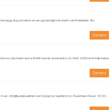
aygı duyulmakta ve veri güvenliğinize önem verilmektedir. Bu
Devamı
sı Kanunu (bundan sonra KVKK olarak anılacaktır) 24 Mart 2016 tarihinde kabul
Devamı
mail: info@ucelevaletleri.comÇalışma Saatlerimiz; Pazartesi-Pazar: 10:00 -