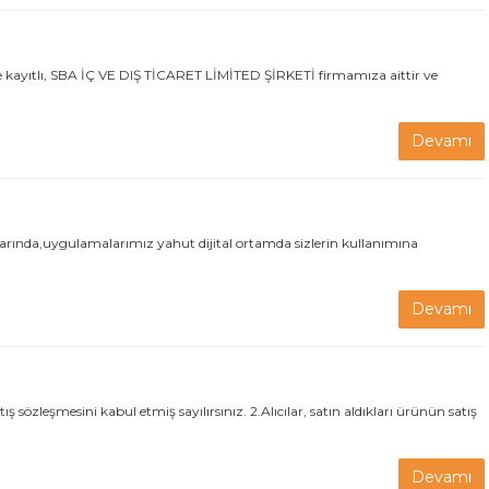
 kayıtlı, SBA İÇ VE DIŞ TİCARET LİMİTED ŞİRKETİ firmamıza aittir ve
Devamı
larında,uygulamalarımız yahut dijital ortamda sizlerin kullanımına
Devamı
özleşmesini kabul etmiş sayılırsınız. 2.Alıcılar, satın aldıkları ürünün satış
Devamı