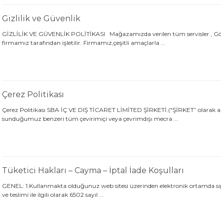
Gizlilik ve Güvenlik
GİZLİLİK VE GÜVENLİK POLİTİKASI Mağazamızda verilen tüm servisler , Gökal
firmamız tarafından işletilir. Firmamız,çeşitli amaçlarla ...
Çerez Politikası
Çerez Politikası SBA İÇ VE DIŞ TİCARET LİMİTED ŞİRKETİ.("ŞİRKET” olarak anıl
sunduğumuz benzeri tüm çevirimiçi veya çevrimdışı mecra ...
Tüketici Hakları – Cayma – İptal İade Koşulları
GENEL: 1.Kullanmakta olduğunuz web sitesi üzerinden elektronik ortamda sipariş
ve teslimi ile ilgili olarak 6502 sayıl ...