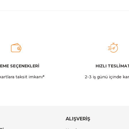
EME SEÇENEKLERİ
HIZLI TESLİMA
artlara taksit imkanı*
2-3 iş günü içinde ka
ALIŞVERİŞ