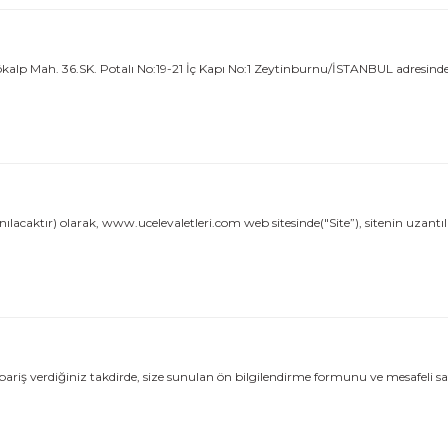
p Mah. 36.SK. Potalı No:19-21 İç Kapı No:1 Zeytinburnu/İSTANBUL adresinde
acaktır) olarak, www.ucelevaletleri.com web sitesinde("Site”), sitenin uzantı
 verdiğiniz takdirde, size sunulan ön bilgilendirme formunu ve mesafeli satış s