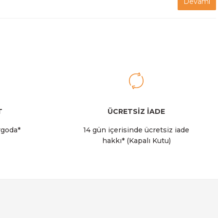
Devamı
T
ÜCRETSİZ İADE
rgoda*
14 gün içerisinde ücretsiz iade
hakkı* (Kapalı Kutu)