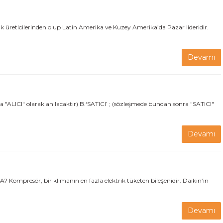
ük üreticilerinden olup Latin Amerika ve Kuzey Amerika’da Pazar lideridir.
Devamı
 "ALICI" olarak anılacaktır) B.‘SATICI’ ; (sözleşmede bundan sonra "SATICI"
Devamı
? Kompresör, bir klimanın en fazla elektrik tüketen bileşenidir. Daikin‘in
Devamı