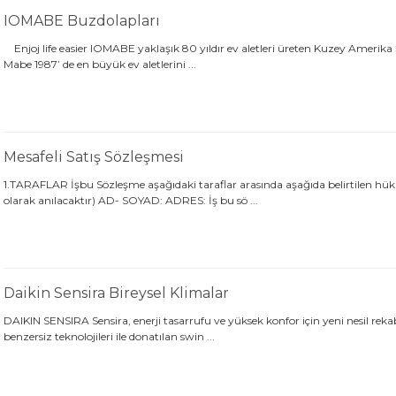
IOMABE Buzdolapları
Enjoj life easier IOMABE yaklaşık 80 yıldır ev aletleri üreten Kuzey Amerika 
Mabe 1987’ de en büyük ev aletlerini ...
Mesafeli Satış Sözleşmesi
1.TARAFLAR İşbu Sözleşme aşağıdaki taraflar arasında aşağıda belirtilen hükü
olarak anılacaktır) AD- SOYAD: ADRES: İş bu sö ...
Daikin Sensira Bireysel Klimalar
DAIKIN SENSIRA Sensira, enerji tasarrufu ve yüksek konfor için yeni nesil rek
benzersiz teknolojileri ile donatılan swin ...