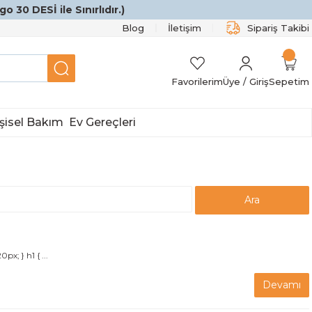
o 30 DESİ ile Sınırlıdır.)
Blog
İletişim
Sipariş Takibi
Favorilerim
Üye / Giriş
Sepetim
şisel Bakım
Ev Gereçleri
x; } h1 { ...
Devamı