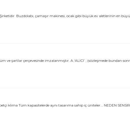
Şirketidir. Buzdolabı, çamaşır makinesi, ocak gibi büyük ev aletlerinin en büy
m ve şartlar çerçevesinde imzalanmıştır. A.‘ALICI’ ; (sözleşmede bundan sonra
abetçi klima Tüm kapasitelerde aynı tasarıma sahip iç üniteler... NEDEN SENSIRA