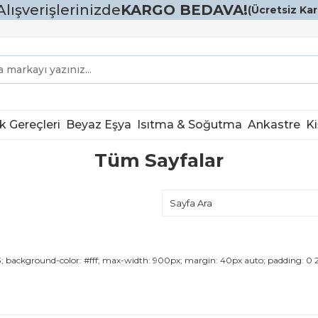
Alışverişlerinizde
KARGO BEDAVA!
(Ücretsiz Karg
k Gereçleri
Beyaz Eşya
Isıtma & Soğutma
Ankastre
Ki
Tüm Sayfalar
33; background-color: #fff; max-width: 900px; margin: 40px auto; padding: 0 20p