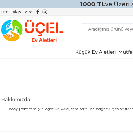
1000 TL
ve Üzeri 
Bizi Takip Edin:
Küçük Ev Aletleri
Mutfa
Hakkımızda
body { font-family: "Segoe UI", Arial, sans-serif; line-height: 1.7; color: #3