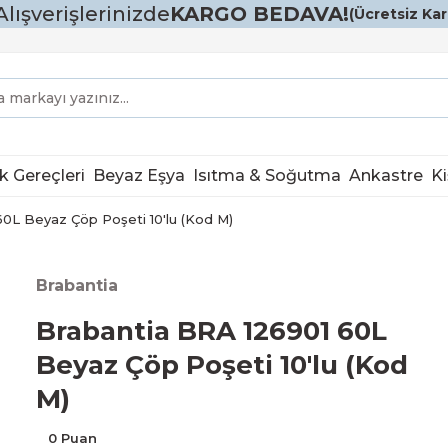
Alışverişlerinizde
KARGO BEDAVA!
(Ücretsiz Karg
k Gereçleri
Beyaz Eşya
Isıtma & Soğutma
Ankastre
Ki
0L Beyaz Çöp Poşeti 10'lu (Kod M)
Brabantia
Brabantia BRA 126901 60L
Beyaz Çöp Poşeti 10'lu (Kod
M)
0 Puan