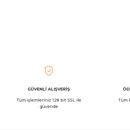
Görüş ve önerileriniz için teşekkür ederiz.
Ürün resmi kalitesiz, bozuk veya görüntülenemiyor.
Brabantia
Ürün açıklamasında eksik bilgiler bulunuyor.
Brabantia BRA 227141 BO HI Mat Siyah Ayaklı Çöp Kutus
Ürün bilgilerinde hatalar bulunuyor.
Ürün fiyatı diğer sitelerden daha pahalı.
Bu ürüne benzer farklı alternatifler olmalı.
4.199,00 TL
Brabantia
Brabantia BRA 130205 Bo Touch Bin Hi 60L Beyaz Çöp 
GÜVENLİ ALIŞVERİŞ
ÖD
Tüm işlemleriniz 128 bit SSL ile
Tüm k
güvende
15.908,00 TL
Brabantia