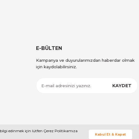
 Pedallı Çöp Kutusu 20L
E-BÜLTEN
ewIcon Pedallı Mat Bej
Kampanya ve duyurularımızdan haberdar olmak
için kaydolabilirsiniz.
KAYDET
Duvar Tipi Çöp Kutusu 3L
 bilgi edinmek için lütfen Çerez Politikamıza
Ç VE DIŞ TİCARET LİMİTED ŞİRKETİ'nin bir markasıdır.
Kabul Et & Kapat