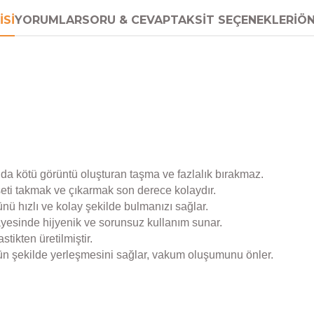
ISI
YORUMLAR
SORU & CEVAP
TAKSIT SEÇENEKLERI
ÖN
ıda kötü görüntü oluşturan taşma ve fazlalık bırakmaz.
eti takmak ve çıkarmak son derece kolaydır.
ü hızlı ve kolay şekilde bulmanızı sağlar.
esinde hijyenik ve sorunsuz kullanım sunar.
stikten üretilmiştir.
n şekilde yerleşmesini sağlar, vakum oluşumunu önler.
da yetersiz gördüğünüz noktaları öneri formunu kullanarak tarafımıza 