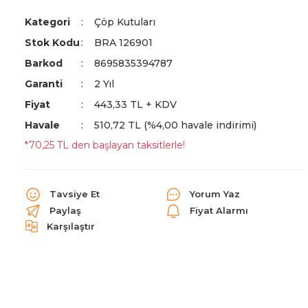
Kategori
Çöp Kutuları
Stok Kodu
BRA 126901
Barkod
8695835394787
Garanti
2 Yıl
Fiyat
443,33 TL + KDV
Havale
510,72 TL (%4,00 havale indirimi)
*70,25 TL den başlayan taksitlerle!
Tavsiye Et
Yorum Yaz
Paylaş
Fiyat Alarmı
Karşılaştır