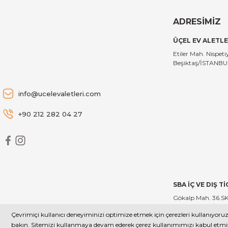
Brabantia BRA 304422 NewIcon Champagne Pedallı Çöp
ADRESİMİZ
ÜÇEL EV ALETLE
3.409,00 TL
Etiler Mah. Nispe
Beşiktaş/İSTANB
Brabantia
Brabantia BRA 114045 NewIcon Platinum Pedallı Çöp Ku
info@ucelevaletleri.com
+90 212 282 04 27
5.996,00 TL
Brabantia
Brabantia BRA 115349 Matt Steel New Dokunmatik Çöp
SBA İÇ VE DIŞ T
Gökalp Mah. 36.SK. 
Zeytinburnu/İST
Çevrimiçi kullanıcı deneyiminizi optimize etmek için çerezleri kullanıyoruz
Copyright 2025 - Tüm Hakları Saklıdır. - Kredi kartı bilgileriniz 25
bakın. Sitemizi kullanmaya devam ederek çerez kullanımımızı kabul etmiş 
9.912,00 TL