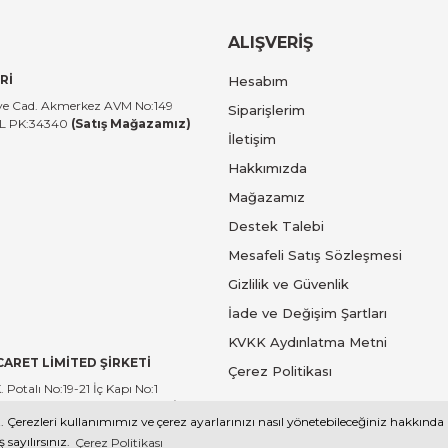
 Kutusu 5L
Brabantia BRA 114106 NewIcon Matt Black
ALIŞVERİŞ
Rİ
Hesabım
5.996,00 TL
tiye Cad. Akmerkez AVM No:149
Siparişlerim
UL PK:34340
(Satış Mağazamız)
İletişim
Brabantia
Hakkımızda
tusu 20L
Brabantia BRA 149962 Çöp Kutusu 30 Litre N
Mağazamız
Destek Talebi
Mesafeli Satış Sözleşmesi
7.188,00 TL
Gizlilik ve Güvenlik
İade ve Değişim Şartları
Brabantia
KVKK Aydınlatma Metni
 Kutusu 30L
Brabantia BRA 364488 White Dokunmatik 
İCARET LİMİTED ŞİRKETİ
Çerez Politikası
Potalı No:19-21 İç Kapı No:1
ANBUL PK:34020
(Merkez Ofis)
. Çerezleri kullanımımız ve çerez ayarlarınızı nasıl yönetebileceğiniz hakkında
6bit SSL sertifikası ile korunmaktadır. | ucelevaletleri.com | SBA İ
sayılırsınız.
Çerez Politikası
4.778,00 TL