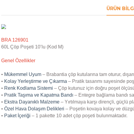
ÜRÜN BILG
BRA 126901
60L Çöp Poşeti 10’lu (Kod M)
Genel Özellikler
•
Mükemmel Uyum
– Brabantia çöp kutularına tam oturur, dışar
•
Kolay Yerleştirme ve Çıkarma
– Pratik tasarımı sayesinde poş
•
Renk Kodlama Sistemi
– Çöp kutunuz için doğru poşet ölçüsün
•
Pratik Taşıma ve Kapatma Bandı
– Entegre bağlama bandı say
•
Ekstra Dayanıklı Malzeme
– Yırtılmaya karşı dirençli, güçlü pla
•
Özel Hava Dolaşım Delikleri
– Poşetin kovaya kolay ve düzgü
•
Paket İçeriği
– 1 pakette 10 adet çöp poşeti bulunmaktadır.
Bu ürünün fiyat bilgisi, resim, ürün açıklamalarında ve diğer konular