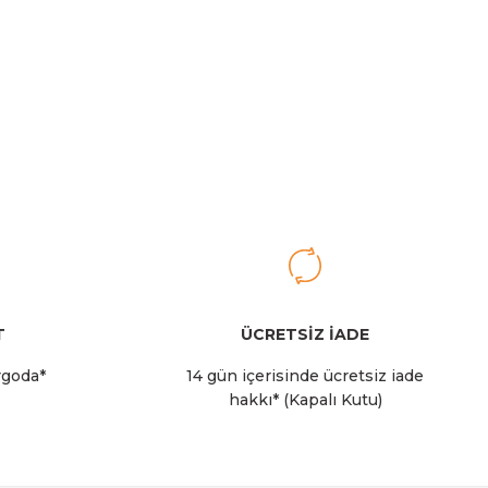
 Çöp Kutusu
allı Çöp Kutusu 20L
T
ÜCRETSİZ İADE
rgoda*
14 gün içerisinde ücretsiz iade
hakkı* (Kapalı Kutu)