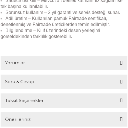
Sadece üst kılıf – Mevcut alt destek katmanınız sağlam ise
tek başına kullanılabilir.
Sorunsuz kullanım – 2 yıl garanti ve servis desteği sunar.
Adil üretim – Kullanılan pamuk Fairtrade sertifikalı,
denetlenmiş ve Fairtrade üreticilerden temin edilmiştir.
Bilgilendirme – Kılıf üzerindeki desen yerleşimi
görseldekinden farklılık gösterebilir.
Yorumlar
Soru & Cevap
Bu ürüne ilk yorumu siz yapın!
Taksit Seçenekleri
Yorum Yaz
Ürün hakkında henüz soru sorulmamış.
Önerileriniz
Soru Sor