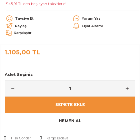
*145,91 TL den başlayan taksitlerle!
alar
Tavsiye Et
Yorum Yaz
Paylaş
Fiyat Alarmı
Karşılaştır
1.105,00 TL
cağı
utucu
leri
Adet Seçiniz
SEPETE EKLE
HEMEN AL
Hızlı Gönderi
Kargo Bedava