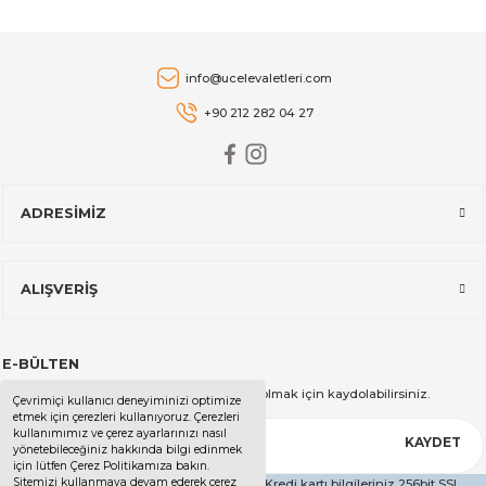
1.105,00 TL
Brabantia
info@ucelevaletleri.com
Brabantia BRA 131585 124X45Cm Ütü Masası Kılıfı Spring Bubbles 
+90 212 282 04 27
3.513,00 TL
ADRESİMİZ
Brabantia
Brabantia BRA 135842 Ütü Masası Kılıfı 8 mm Süngerli Titan Oval 
ALIŞVERİŞ
2.352,00 TL
E-BÜLTEN
Kampanya ve duyurularımızdan haberdar olmak için kaydolabilirsiniz.
Çevrimiçi kullanıcı deneyiminizi optimize
etmek için çerezleri kullanıyoruz. Çerezleri
kullanımımız ve çerez ayarlarınızı nasıl
KAYDET
yönetebileceğiniz hakkında bilgi edinmek
için lütfen Çerez Politikamıza bakın.
Sitemizi kullanmaya devam ederek çerez
Copyright 2025 - Tüm Hakları Saklıdır. - Kredi kartı bilgileriniz 256bit SSL