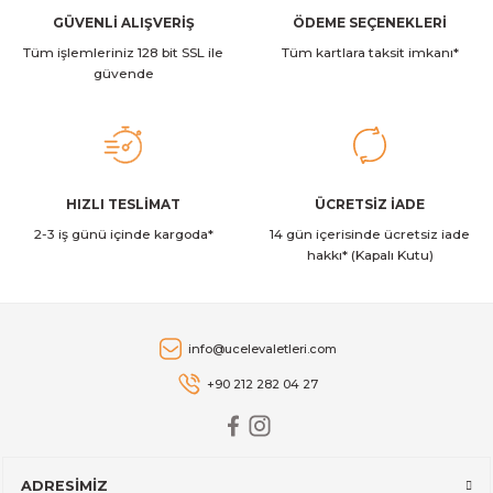
Ürün fiyatı diğer sitelerden daha pahalı.
GÜVENLİ ALIŞVERİŞ
ÖDEME SEÇENEKLERİ
Brabantia
Brabantia BRA 118180 Grey Katlanabilir Dikdörtgen Kumaş Çamaşı
Tüm işlemleriniz 128 bit SSL ile
Bu ürüne benzer farklı alternatifler olmalı.
Tüm kartlara taksit imkanı*
güvende
3.704,00 TL
Brabantia
Gönder
HIZLI TESLİMAT
ÜCRETSİZ İADE
Brabantia BRA 200564 BO Siyah Plastik Kapaklı Çamaşır Sepeti 2x
2-3 iş günü içinde kargoda*
14 gün içerisinde ücretsiz iade
hakkı* (Kapalı Kutu)
14.751,00 TL
Brabantia
info@ucelevaletleri.com
Brabantia BRA 200540 BO Beyaz Plastik Kapaklı Çamaşır Sepeti 2
+90 212 282 04 27
14.751,00 TL
ADRESİMİZ