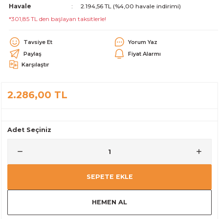
Havale
2.194,56 TL (%4,00 havale indirimi)
alar
*301,85 TL den başlayan taksitlerle!
Tavsiye Et
Yorum Yaz
Paylaş
Fiyat Alarmı
Karşılaştır
cağı
utucu
2.286,00 TL
leri
Adet Seçiniz
SEPETE EKLE
HEMEN AL