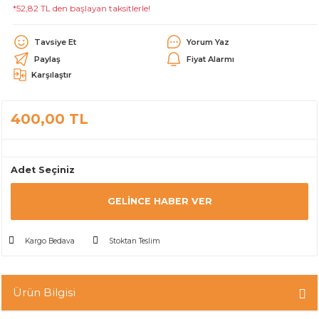
*52,82 TL den başlayan taksitlerle!
alar
Tavsiye Et
Yorum Yaz
Paylaş
Fiyat Alarmı
Karşılaştır
400,00 TL
cağı
utucu
leri
Adet Seçiniz
GELINCE HABER VER
Kargo Bedava
Stoktan Teslim
Ürün Bilgisi