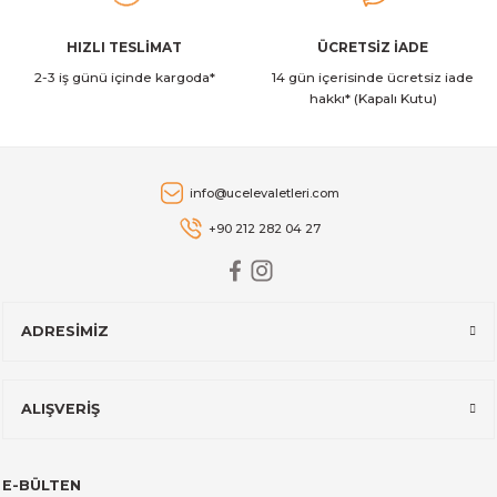
Brabantia
Gönder
HIZLI TESLİMAT
ÜCRETSİZ İADE
Brabantia BRA 182686 Profile Brilliant Steel Paslanmaz Çelik Sü
2-3 iş günü içinde kargoda*
14 gün içerisinde ücretsiz iade
hakkı* (Kapalı Kutu)
2.275,00 TL
Brabantia
info@ucelevaletleri.com
Brabantia BRA 182648 Profile Brilliant Steel Paslanmaz Çelik Sü
+90 212 282 04 27
1.954,00 TL
ADRESİMİZ
Brabantia
Brabantia BRA 250163 N Prof Üçgen Spatula El Aletleri
ALIŞVERİŞ
1.161,00 TL
E-BÜLTEN