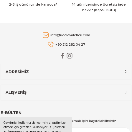
2-3 iş günü içinde kargoda*
14 gün içerisinde ücretsiz iade
hakkı* (Kapalı Kutu)
info@ucelevaletleri.com
+90 212 282 04 27
ADRESİMİZ
ALIŞVERİŞ
E-BÜLTEN
Kampanya ve duyurularımızdan haberdar olmak için kaydolabilirsiniz.
Çevrimiçi kullanıcı deneyiminizi optimize
etmek için çerezleri kullanıyoruz. Çerezleri
kullanımımız ve çerez ayarlarınızı nasıl