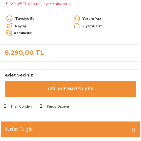
*1.094,65 TL den başlayan taksitlerle!
alar
Tavsiye Et
Yorum Yaz
Paylaş
Fiyat Alarmı
Karşılaştır
8.290,00 TL
cağı
utucu
leri
Adet Seçiniz
GELINCE HABER VER
Hızlı Gönderi
Kargo Bedava
Ürün Bilgisi