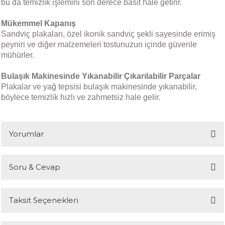
bu da temizlik işlemini son derece basit hale getirir.
Mükemmel Kapanış
Sandviç plakaları, özel ikonik sandviç şekli sayesinde erimiş
peyniri ve diğer malzemeleri tostunuzun içinde güvenle
mühürler.
Bulaşık Makinesinde Yıkanabilir Çıkarılabilir Parçalar
Plakalar ve yağ tepsisi bulaşık makinesinde yıkanabilir,
böylece temizlik hızlı ve zahmetsiz hale gelir.
Yorumlar
Soru & Cevap
Bu ürüne ilk yorumu siz yapın!
Taksit Seçenekleri
Yorum Yaz
Ürün hakkında henüz soru sorulmamış.