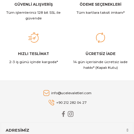
Ürün fiyatı diğer sitelerden daha pahalı.
GÜVENLİ ALIŞVERİŞ
ÖDEME SEÇENEKLERİ
GreenPan
Yeni
GreenPan CC003818-001 Premiere Thermolon Pro Çelik Kızartma
Tüm işlemleriniz 128 bit SSL ile
Bu ürüne benzer farklı alternatifler olmalı.
Tüm kartlara taksit imkanı*
güvende
8.599,00 TL
GreenPan
Yeni
Gönder
HIZLI TESLİMAT
ÜCRETSİZ İADE
GreenPan CC003817-001 Premiere Thermolon Pro Çelik Kızartma
2-3 iş günü içinde kargoda*
14 gün içerisinde ücretsiz iade
hakkı* (Kapalı Kutu)
7.999,00 TL
GreenPan
Yeni
info@ucelevaletleri.com
GreenPan CC003816-001 Premiere Thermolon Pro Çelik Kızartma
+90 212 282 04 27
6.999,00 TL
ADRESİMİZ
GreenPan
Yeni