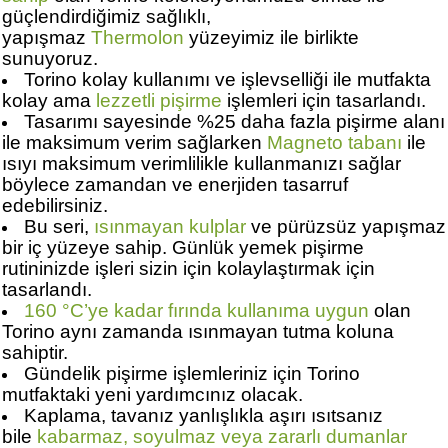
güçlendirdiğimiz sağlıklı,
yapışmaz
Thermolon
yüzeyimiz ile birlikte
sunuyoruz.
Torino kolay kullanımı ve işlevselliği ile mutfakta
kolay ama
lezzetli pişirme
işlemleri için tasarlandı.
Tasarımı sayesinde %25 daha fazla pişirme alanı
ile maksimum verim sağlarken
Magneto tabanı
ile
ısıyı maksimum verimlilikle kullanmanızı sağlar
böylece zamandan ve enerjiden tasarruf
edebilirsiniz.
Bu seri,
ısınmayan kulplar
ve pürüzsüz yapışmaz
bir iç yüzeye sahip. Günlük yemek pişirme
rutininizde işleri sizin için kolaylaştırmak için
tasarlandı.
160 °C’ye kadar fırında kullanıma uygun
olan
Torino aynı zamanda ısınmayan tutma koluna
sahiptir.
Gündelik pişirme işlemleriniz için Torino
mutfaktaki yeni yardımcınız olacak.
Kaplama, tavanız yanlışlıkla aşırı ısıtsanız
bile
kabarmaz, soyulmaz veya zararlı dumanlar