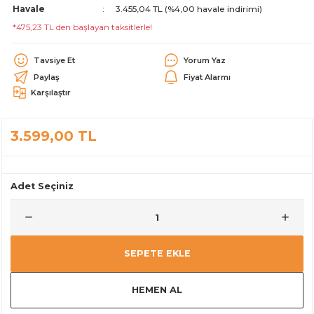
Havale
3.455,04 TL (%4,00 havale indirimi)
alar
*475,23 TL den başlayan taksitlerle!
Tavsiye Et
Yorum Yaz
Paylaş
Fiyat Alarmı
Karşılaştır
cağı
utucu
3.599,00 TL
leri
Adet Seçiniz
SEPETE EKLE
HEMEN AL