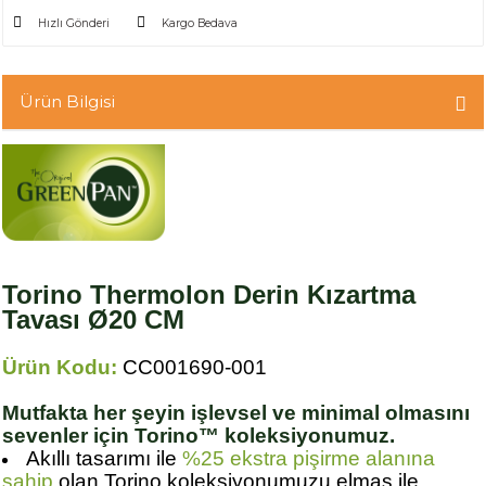
Hızlı Gönderi
Kargo Bedava
Ürün Bilgisi
Torino Thermolon Derin Kızartma
Tavası Ø20 CM
Ürün Kodu:
CC001690-001
Mutfakta her şeyin işlevsel ve minimal olmasını
sevenler için Torino™ koleksiyonumuz.
Akıllı tasarımı ile
%25
ekstra pişirme alanına
sahip
olan Torino koleksiyonumuzu elmas ile