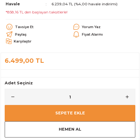
Havale
6.239,04 TL (%4,00 havale indirimi)
alar
*858,16 TL den başlayan taksitlerle!
Tavsiye Et
Yorum Yaz
Paylaş
Fiyat Alarmı
Karşılaştır
cağı
utucu
6.499,00 TL
leri
Adet Seçiniz
SEPETE EKLE
HEMEN AL