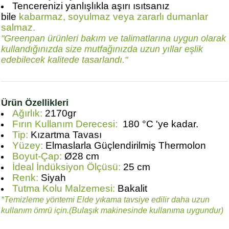
Tencerenizi yanlışlıkla aşırı ısıtsanız
bile
kabarmaz, soyulmaz veya zararlı dumanlar
salmaz.
"Greenpan ürünleri bakım ve talimatlarına uygun olarak
kullandığınızda size mutfağınızda uzun yıllar eşlik
edebilecek kalitede tasarlandı."
Ürün Özellikleri
Ağırlık:
2170gr
Fırın Kullanım Derecesi:
180 °C 'ye kadar.
Tip:
Kızartma Tavası
Yüzey:
Elmaslarla Güçlendirilmiş Thermolon
Boyut-Çap:
Ø28 cm
İdeal İndüksiyon Ölçüsü:
25 cm
Renk:
Siyah
Tutma Kolu Malzemesi:
Bakalit
*Temizleme yöntemi Elde yıkama tavsiye edilir daha uzun
kullanım ömrü için.(Bulaşık makinesinde kullanıma uygundur)