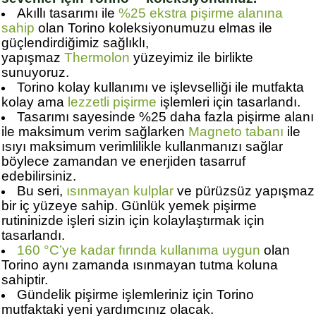
Akıllı tasarımı ile
%25 ekstra pişirme alanına
sahip
olan Torino koleksiyonumuzu elmas ile
güçlendirdiğimiz sağlıklı,
yapışmaz
Thermolon
yüzeyimiz ile birlikte
sunuyoruz.
Torino kolay kullanımı ve işlevselliği ile mutfakta
kolay ama
lezzetli pişirme
işlemleri için tasarlandı.
Tasarımı sayesinde %25 daha fazla pişirme alanı
ile maksimum verim sağlarken
Magneto tabanı
ile
ısıyı maksimum verimlilikle kullanmanızı sağlar
böylece zamandan ve enerjiden tasarruf
edebilirsiniz.
Bu seri,
ısınmayan kulplar
ve pürüzsüz yapışmaz
bir iç yüzeye sahip. Günlük yemek pişirme
rutininizde işleri sizin için kolaylaştırmak için
tasarlandı.
160 °C’ye kadar fırında kullanıma uygun
olan
Torino aynı zamanda ısınmayan tutma koluna
sahiptir.
Gündelik pişirme işlemleriniz için Torino
mutfaktaki yeni yardımcınız olacak.