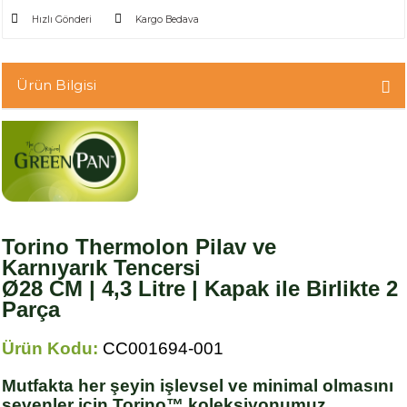
Hızlı Gönderi
Kargo Bedava
Ürün Bilgisi
Torino Thermolon Pilav ve
Karnıyarık Tencersi
Ø28 CM |
4,3 Litre |
Kapak ile Birlikte 2
Parça
Ürün Kodu:
CC001694-001
Mutfakta her şeyin işlevsel ve minimal olmasını
sevenler için Torino™ koleksiyonumuz.