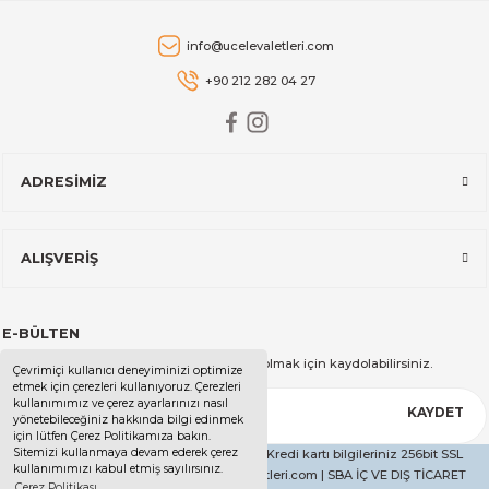
Tükendi
Electrolux
info@ucelevaletleri.com
Electrolux Explore 6 E6AF1-4ST Sıcak Hava Fritözü
+90 212 282 04 27
0,00 TL
Tükendi
ADRESİMİZ
Philips
Philips Airfryer HD9285/96 5000 Serisi XXL Connected
ALIŞVERİŞ
13.499,99 TL
E-BÜLTEN
Kampanya ve duyurularımızdan haberdar olmak için kaydolabilirsiniz.
Çevrimiçi kullanıcı deneyiminizi optimize
etmek için çerezleri kullanıyoruz. Çerezleri
kullanımımız ve çerez ayarlarınızı nasıl
KAYDET
yönetebileceğiniz hakkında bilgi edinmek
için lütfen Çerez Politikamıza bakın.
Sitemizi kullanmaya devam ederek çerez
Copyright 2025 - Tüm Hakları Saklıdır. - Kredi kartı bilgileriniz 256bit SSL
kullanımımızı kabul etmiş sayılırsınız.
sertifikası ile korunmaktadır. | ucelevaletleri.com | SBA İÇ VE DIŞ TİCARET
Çerez Politikası