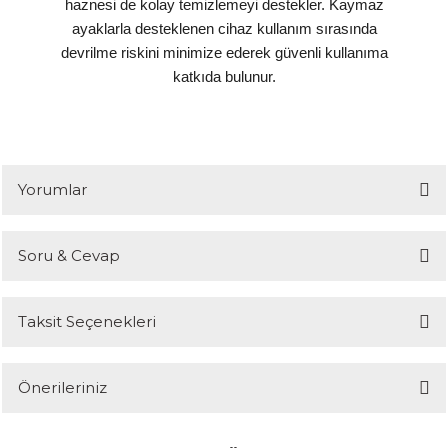
haznesi de kolay temizlemeyi destekler. Kaymaz
ayaklarla desteklenen cihaz kullanım sırasında
devrilme riskini minimize ederek güvenli kullanıma
katkıda bulunur.
Yorumlar
Soru & Cevap
Bu ürüne ilk yorumu siz yapın!
Taksit Seçenekleri
Yorum Yaz
Ürün hakkında henüz soru sorulmamış.
Önerileriniz
Soru Sor
Bu ürünün fiyat bilgisi, resim, ürün açıklamalarında ve diğer