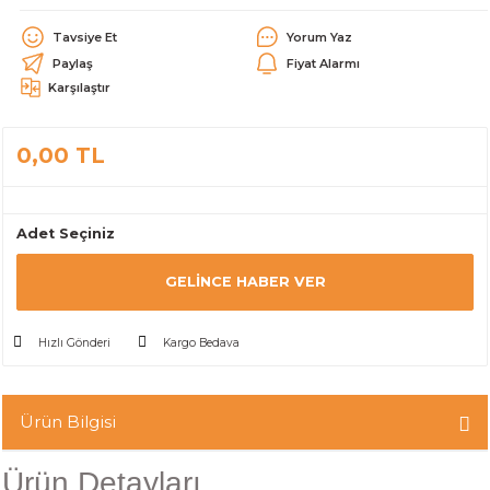
alar
Tavsiye Et
Yorum Yaz
Paylaş
Fiyat Alarmı
Karşılaştır
0,00 TL
cağı
utucu
Adet Seçiniz
leri
GELINCE HABER VER
Hızlı Gönderi
Kargo Bedava
Ürün Bilgisi
Ürün Detayları