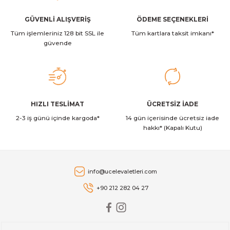
400,00 TL
Ürün bilgilerinde hatalar bulunuyor.
Ürün fiyatı diğer sitelerden daha pahalı.
GÜVENLİ ALIŞVERİŞ
ÖDEME SEÇENEKLERİ
Brabantia
Brabantia Servis Kepçesi Yapışmaz 220°C ye kadar
Tüm işlemleriniz 128 bit SSL ile
Bu ürüne benzer farklı alternatifler olmalı.
Tüm kartlara taksit imkanı*
güvende
446,00 TL
Brabantia
Gönder
HIZLI TESLİMAT
ÜCRETSİZ İADE
Brabantia Karıştırma Kase Seti
2-3 iş günü içinde kargoda*
14 gün içerisinde ücretsiz iade
hakkı* (Kapalı Kutu)
2.842,00 TL
Brabantia
info@ucelevaletleri.com
Brabantia Karıştırma Kabı Seti 1, 1,6 & 3 litre - Mat Çelik / Siyah
+90 212 282 04 27
6.724,00 TL