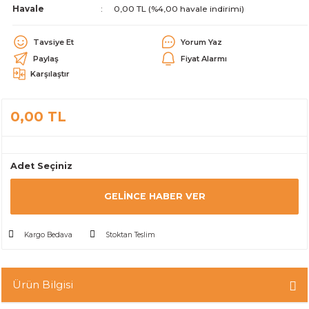
Havale
0,00 TL (%4,00 havale indirimi)
alar
Tavsiye Et
Yorum Yaz
Paylaş
Fiyat Alarmı
Karşılaştır
0,00 TL
cağı
utucu
leri
Adet Seçiniz
GELINCE HABER VER
Kargo Bedava
Stoktan Teslim
Ürün Bilgisi