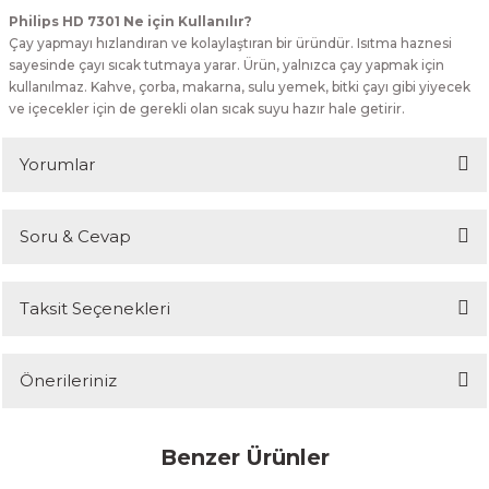
Philips HD 7301 Ne için Kullanılır?
Çay yapmayı hızlandıran ve kolaylaştıran bir üründür. Isıtma haznesi
sayesinde çayı sıcak tutmaya yarar. Ürün, yalnızca çay yapmak için
kullanılmaz. Kahve, çorba, makarna, sulu yemek, bitki çayı gibi yiyecek
ve içecekler için de gerekli olan sıcak suyu hazır hale getirir.
Yorumlar
Soru & Cevap
Bu ürüne ilk yorumu siz yapın!
Taksit Seçenekleri
Yorum Yaz
Ürün hakkında henüz soru sorulmamış.
Önerileriniz
Soru Sor
Bu ürünün fiyat bilgisi, resim, ürün açıklamalarında ve diğer
Benzer Ürünler
konularda yetersiz gördüğünüz noktaları öneri formunu kullanarak
tarafımıza iletebilirsiniz.
Tükendi