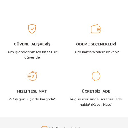
Görüş ve önerileriniz için teşekkür ederiz.
Fakir
Fakir Ceremony Çay Makinesi
Ürün resmi kalitesiz, bozuk veya görüntülenemiyor.
Ürün açıklamasında eksik bilgiler bulunuyor.
0,00 TL
Ürün bilgilerinde hatalar bulunuyor.
Ürün fiyatı diğer sitelerden daha pahalı.
GÜVENLİ ALIŞVERİŞ
ÖDEME SEÇENEKLERİ
Tüm işlemleriniz 128 bit SSL ile
Bu ürüne benzer farklı alternatifler olmalı.
Tüm kartlara taksit imkanı*
güvende
Gönder
HIZLI TESLİMAT
ÜCRETSİZ İADE
2-3 iş günü içinde kargoda*
14 gün içerisinde ücretsiz iade
hakkı* (Kapalı Kutu)