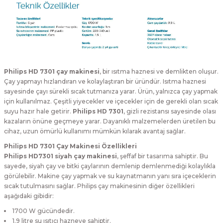
Philips HD 7301 çay makinesi
, bir ısıtma haznesi ve demlikten oluşur.
Çay yapmayı hızlandıran ve kolaylaştıran bir üründür. Isıtma haznesi
sayesinde çayı sürekli sıcak tutmanıza yarar. Ürün, yalnızca çay yapmak
için kullanılmaz. Çeşitli yiyecekler ve içecekler için de gerekli olan sıcak
suyu hazır hale getirir.
Philips HD 7301
, gizli rezistansı sayesinde olası
kazaların önüne geçmeye yarar. Dayanıklı malzemelerden üretilen bu
cihaz, uzun ömürlü kullanımı mümkün kılarak avantaj sağlar.
Philips HD 7301 Çay Makinesi Özellikleri
Philips HD7301 siyah çay makinesi
, şeffaf bir tasarıma sahiptir. Bu
sayede, siyah çay ve bitki çaylarının demlenip demlenmediği kolaylıkla
görülebilir. Makine çay yapmak ve su kaynatmanın yanı sıra içeceklerin
sıcak tutulmasını sağlar. Philips çay makinesinin diğer özellikleri
aşağıdaki gibidir:
1700 W gücündedir.
1.9 litre su ısıtıcı hazneye sahiptir.