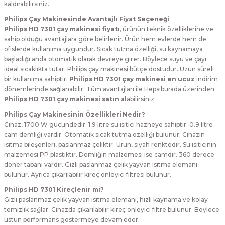
kaldırabilirsiniz.
Philips Çay Makinesinde Avantajlı Fiyat Seçeneği
Philips HD 7301 çay makinesi fiyatı
, ürünün teknik özelliklerine ve
sahip olduğu avantajlara göre belirlenir. Ürün hem evlerde hem de
ofislerde kullanıma uygundur. Sıcak tutma özelliği, su kaynamaya
başladığı anda otomatik olarak devreye girer. Böylece suyu ve çayı
ideal sıcaklıkta tutar. Philips çay makinesi bütçe dostudur. Uzun süreli
bir kullanıma sahiptir.
Philips HD 7301 çay makinesi en ucuz
indirim
dönemlerinde sağlanabilir. Tüm avantajları ile Hepsiburada üzerinden
Philips HD 7301 çay makinesi satın al
abilirsiniz.
Philips Çay Makinesinin Özellikleri Nedir?
Cihaz, 1700 W gücündedir. 1.9 litre su ısıtıcı hazneye sahiptir. 0.9 litre
cam demliği vardır. Otomatik sıcak tutma özelliği bulunur. Cihazın
ısıtma bileşenleri, paslanmaz çeliktir. Ürün, siyah renktedir. Su ısıtıcının
malzemesi PP plastiktir. Demliğin malzemesi ise camdır. 360 derece
döner tabanı vardır. Gizli paslanmaz çelik yayvan ısıtma elemanı
bulunur. Ayrıca çıkarılabilir kireç önleyici filtresi bulunur.
Philips HD 7301 Kireçlenir mi?
Gizli paslanmaz çelik yayvan ısıtma elemanı, hızlı kaynama ve kolay
temizlik sağlar. Cihazda çıkarılabilir kireç önleyici filtre bulunur. Böylece
üstün performans göstermeye devam eder.