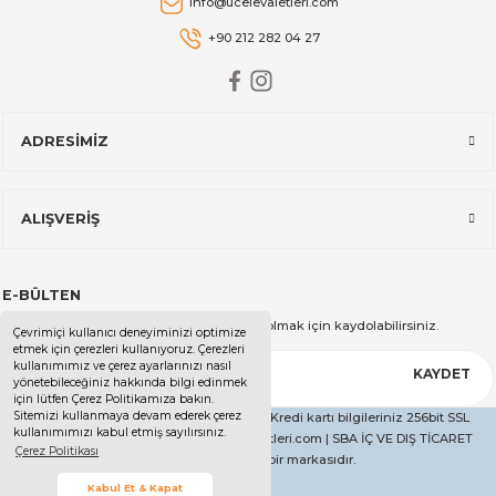
info@ucelevaletleri.com
+90 212 282 04 27
ADRESİMİZ
ALIŞVERİŞ
E-BÜLTEN
Kampanya ve duyurularımızdan haberdar olmak için kaydolabilirsiniz.
Çevrimiçi kullanıcı deneyiminizi optimize
etmek için çerezleri kullanıyoruz. Çerezleri
kullanımımız ve çerez ayarlarınızı nasıl
KAYDET
yönetebileceğiniz hakkında bilgi edinmek
için lütfen Çerez Politikamıza bakın.
Sitemizi kullanmaya devam ederek çerez
Copyright 2025 - Tüm Hakları Saklıdır. - Kredi kartı bilgileriniz 256bit SSL
kullanımımızı kabul etmiş sayılırsınız.
sertifikası ile korunmaktadır. | ucelevaletleri.com | SBA İÇ VE DIŞ TİCARET
Çerez Politikası
LİMİTED ŞİRKETİ'nin bir markasıdır.
Kabul Et & Kapat