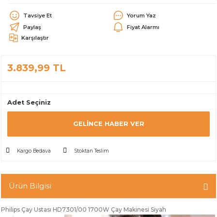
alar
Tavsiye Et
Yorum Yaz
Paylaş
Fiyat Alarmı
Karşılaştır
3.839,99 TL
cağı
utucu
Adet Seçiniz
leri
GELINCE HABER VER
Kargo Bedava
Stoktan Teslim
Ürün Bilgisi
Philips Çay Ustası HD7301/00 1700W Çay Makinesi Siyah