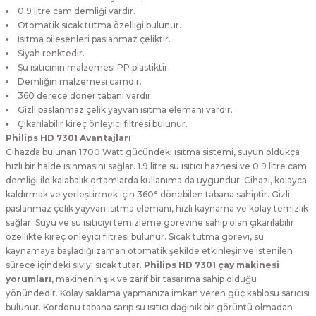
0.9 litre cam demliği vardır.
Otomatik sıcak tutma özelliği bulunur.
Isıtma bileşenleri paslanmaz çeliktir.
Siyah renktedir.
Su ısıtıcının malzemesi PP plastiktir.
Demliğin malzemesi camdır.
360 derece döner tabanı vardır.
Gizli paslanmaz çelik yayvan ısıtma elemanı vardır.
Çıkarılabilir kireç önleyici filtresi bulunur.
Philips HD 7301 Avantajları
Cihazda bulunan 1700 Watt gücündeki ısıtma sistemi, suyun oldukça
hızlı bir halde ısınmasını sağlar. 1.9 litre su ısıtıcı haznesi ve 0.9 litre cam
demliği ile kalabalık ortamlarda kullanıma da uygundur. Cihazı, kolayca
kaldırmak ve yerleştirmek için 360° dönebilen tabana sahiptir. Gizli
paslanmaz çelik yayvan ısıtma elemanı, hızlı kaynama ve kolay temizlik
sağlar. Suyu ve su ısıtıcıyı temizleme görevine sahip olan çıkarılabilir
özellikte kireç önleyici filtresi bulunur. Sıcak tutma görevi, su
kaynamaya başladığı zaman otomatik şekilde etkinleşir ve istenilen
sürece içindeki sıvıyı sıcak tutar.
Philips HD 7301 çay makinesi
yorumları
, makinenin şık ve zarif bir tasarıma sahip olduğu
yönündedir. Kolay saklama yapmanıza imkan veren güç kablosu sarıcısı
bulunur. Kordonu tabana sarıp su ısıtıcı dağınık bir görüntü olmadan