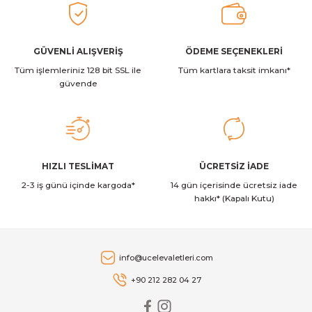
Ürün açıklamasında eksik bilgiler bulunuyor.
1.499,99 TL
Ürün bilgilerinde hatalar bulunuyor.
Ürün fiyatı diğer sitelerden daha pahalı.
GÜVENLİ ALIŞVERİŞ
ÖDEME SEÇENEKLERİ
Philips
Philips QP630/51 OneBlade Yedek Bıçak
Tüm işlemleriniz 128 bit SSL ile
Bu ürüne benzer farklı alternatifler olmalı.
Tüm kartlara taksit imkanı*
güvende
1.749,99 TL
Philips
Gönder
HIZLI TESLİMAT
ÜCRETSİZ İADE
Philips Sonicare HX3651/12 2100 Series Sonic Şarjlı Diş Fırçası
2-3 iş günü içinde kargoda*
14 gün içerisinde ücretsiz iade
hakkı* (Kapalı Kutu)
2.499,99 TL
Philips
info@ucelevaletleri.com
Philips NT1650/16 Burun ve Kulak Kılı Düzeltici
+90 212 282 04 27