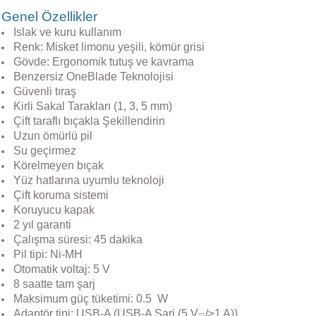
Genel Özellikler
Islak ve kuru kullanım
Renk: Misket limonu yeşili, kömür grisi
Gövde: Ergonomik tutuş ve kavrama
Benzersiz OneBlade Teknolojisi
Güvenli tıraş
Kirli Sakal Tarakları (1, 3, 5 mm)
Çift taraflı bıçakla Şekillendirin
Uzun ömürlü pil
Su geçirmez
Körelmeyen bıçak
Yüz hatlarına uyumlu teknoloji
Çift koruma sistemi
Koruyucu kapak
2 yıl garanti
Çalışma süresi: 45 dakika
Pil tipi: Ni-MH
Otomatik voltaj: 5 V
8 saatte tam şarj
Maksimum güç tüketimi: 0.5 W
Adaptör tipi: USB-A (USB-A Şarj (5 V⎓/≥1 A))