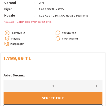
Garanti
2 Yıl
alar
Fiyat
1.499,99 TL + KDV
Havale
1.727,99 TL (%4,00 havale indirimi)
*237,68 TL den başlayan taksitlerle!
Tavsiye Et
Yorum Yaz
Paylaş
Fiyat Alarmı
cağı
utucu
Karşılaştır
leri
1.799,99 TL
Adet Seçiniz
SEPETE EKLE