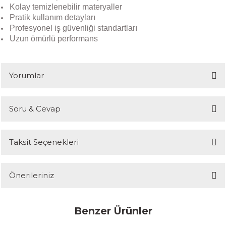
Kolay temizlenebilir materyaller
Pratik kullanım detayları
Profesyonel iş güvenliği standartları
Uzun ömürlü performans
Yorumlar
Soru & Cevap
Bu ürüne ilk yorumu siz yapın!
Taksit Seçenekleri
Yorum Yaz
Ürün hakkında henüz soru sorulmamış.
Önerileriniz
Soru Sor
Bu ürünün fiyat bilgisi, resim, ürün açıklamalarında ve diğer
Benzer Ürünler
konularda yetersiz gördüğünüz noktaları öneri formunu kullanarak
tarafımıza iletebilirsiniz.