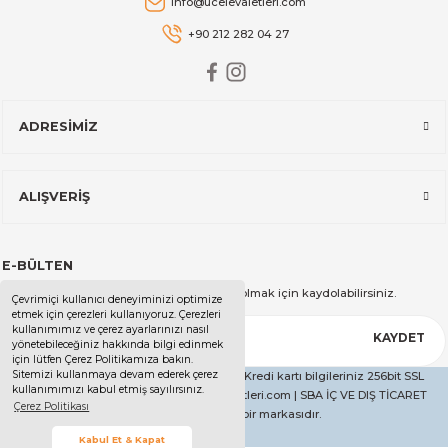
info@ucelevaletleri.com
Stanley The AeroLight™ Transit Mug | 0.47L | Cranberry
+90 212 282 04 27
2.599,00 TL
ADRESİMİZ
Stanley
Stanley The All-Day Madeleine Midi Soğutucu Çantası I 14 LT I T
ALIŞVERİŞ
14.999,00 TL
E-BÜLTEN
Stanley
Kampanya ve duyurularımızdan haberdar olmak için kaydolabilirsiniz.
Çevrimiçi kullanıcı deneyiminizi optimize
Stanley The All-Day Madeleine Midi Soğutucu Çantası I 14 LT I Kr
etmek için çerezleri kullanıyoruz. Çerezleri
kullanımımız ve çerez ayarlarınızı nasıl
KAYDET
yönetebileceğiniz hakkında bilgi edinmek
için lütfen Çerez Politikamıza bakın.
Sitemizi kullanmaya devam ederek çerez
Copyright 2025 - Tüm Hakları Saklıdır. - Kredi kartı bilgileriniz 256bit SSL
kullanımımızı kabul etmiş sayılırsınız.
14.999,00 TL
sertifikası ile korunmaktadır. | ucelevaletleri.com | SBA İÇ VE DIŞ TİCARET
Çerez Politikası
LİMİTED ŞİRKETİ'nin bir markasıdır.
Stanley
Kabul Et & Kapat
Stanley The All-Day Madeleine Midi Soğutucu Çantası I 14 LT I Siy