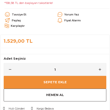
*158,58 TL den başlayan taksitlerle!
alar
Tavsiye Et
Yorum Yaz
Paylaş
Fiyat Alarmı
Karşılaştır
1.529,00 TL
cağı
utucu
leri
Adet Seçiniz
SEPETE EKLE
HEMEN AL
Hızlı Gönderi
Kargo Bedava