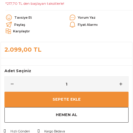
*217,70 TL den başlayan taksitlerle!
alar
Tavsiye Et
Yorum Yaz
Paylaş
Fiyat Alarmı
Karşılaştır
2.099,00 TL
cağı
utucu
leri
Adet Seçiniz
SEPETE EKLE
HEMEN AL
Hızlı Gönderi
Kargo Bedava