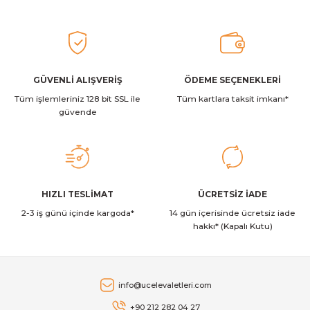
Ürün resmi kalitesiz, bozuk veya görüntülenemiyor.
Ürün açıklamasında eksik bilgiler bulunuyor.
2.129,00 TL
Ürün bilgilerinde hatalar bulunuyor.
Ürün fiyatı diğer sitelerden daha pahalı.
GÜVENLİ ALIŞVERİŞ
ÖDEME SEÇENEKLERİ
Stanley
Stanley The Quencher ProTour Flip Straw Tumbler Pipetli Termos
Tüm işlemleriniz 128 bit SSL ile
Bu ürüne benzer farklı alternatifler olmalı.
Tüm kartlara taksit imkanı*
güvende
2.349,00 TL
Stanley
Gönder
HIZLI TESLİMAT
ÜCRETSİZ İADE
Stanley The AeroLight™ Transit Mug | 0.35L | Dew Drop
2-3 iş günü içinde kargoda*
14 gün içerisinde ücretsiz iade
hakkı* (Kapalı Kutu)
2.129,00 TL
Stanley
info@ucelevaletleri.com
Stanley The AeroLight™ Transit Mug | 0.47L | Cranberry
+90 212 282 04 27