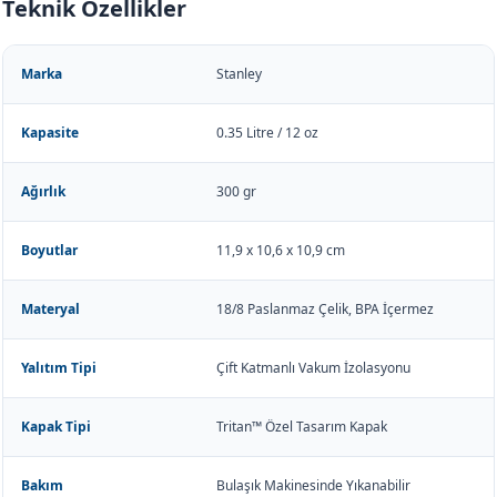
Teknik Özellikler
Marka
Stanley
Kapasite
0.35 Litre / 12 oz
Ağırlık
300 gr
Boyutlar
11,9 x 10,6 x 10,9 cm
Materyal
18/8 Paslanmaz Çelik, BPA İçermez
Yalıtım Tipi
Çift Katmanlı Vakum İzolasyonu
Kapak Tipi
Tritan™ Özel Tasarım Kapak
Bakım
Bulaşık Makinesinde Yıkanabilir