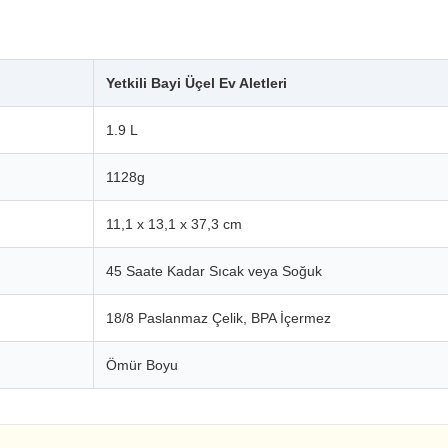
Yetkili Bayi Üçel Ev Aletleri
1.9 L
1128g
11,1 x 13,1 x 37,3 cm
45 Saate Kadar Sıcak veya Soğuk
18/8 Paslanmaz Çelik, BPA İçermez
Ömür Boyu