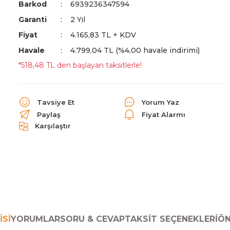
Barkod
6939236347594
Garanti
2 Yıl
Fiyat
4.165,83 TL + KDV
Havale
4.799,04 TL (%4,00 havale indirimi)
*518,48 TL den başlayan taksitlerle!
Tavsiye Et
Yorum Yaz
Paylaş
Fiyat Alarmı
Karşılaştır
ISI
YORUMLAR
SORU & CEVAP
TAKSIT SEÇENEKLERI
ÖN