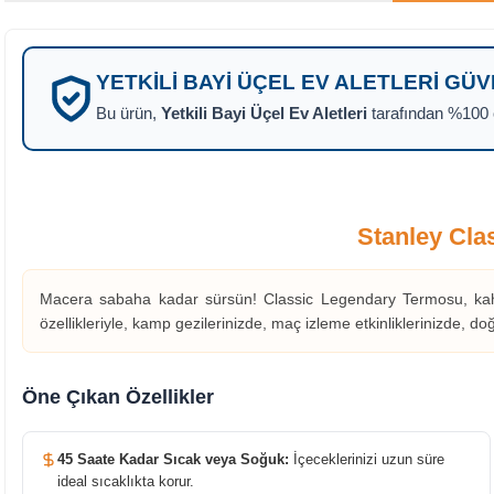
YETKILI BAYI ÜÇEL EV ALETLERI GÜ
Bu ürün,
Yetkili Bayi Üçel Ev Aletleri
tarafından %100 or
Stanley Cla
Macera sabaha kadar sürsün! Classic Legendary Termosu, kahv
özellikleriyle, kamp gezilerinizde, maç izleme etkinliklerinizde, do
Öne Çıkan Özellikler
45 Saate Kadar Sıcak veya Soğuk:
İçeceklerinizi uzun süre
ideal sıcaklıkta korur.