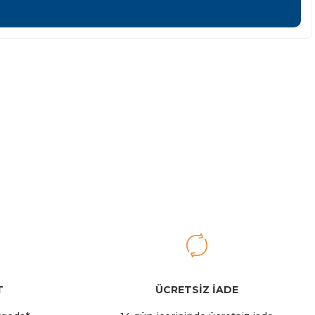
iletebilirsiniz.
er Pipetli Termos | 0,6L | Açık Pembe
rry
T
ÜCRETSİZ İADE