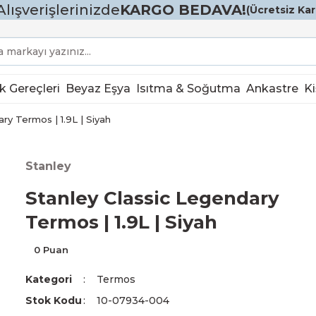
Alışverişlerinizde
KARGO BEDAVA!
(Ücretsiz Karg
k Gereçleri
Beyaz Eşya
Isıtma & Soğutma
Ankastre
Ki
ry Termos | 1.9L | Siyah
Stanley
Stanley Classic Legendary
Termos | 1.9L | Siyah
0 Puan
Kategori
Termos
Stok Kodu
10-07934-004