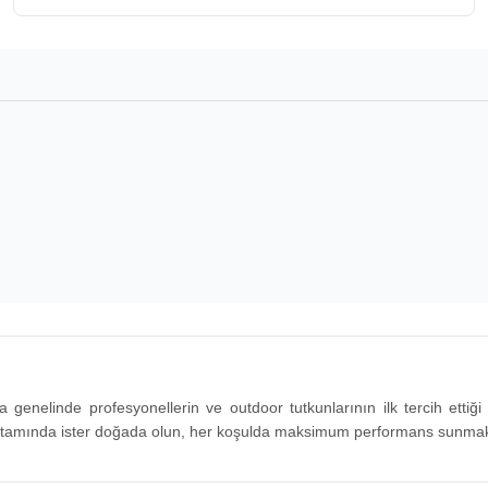
nya genelinde profesyonellerin ve outdoor tutkunlarının ilk tercih ettiğ
ş ortamında ister doğada olun, her koşulda maksimum performans sunmak üz