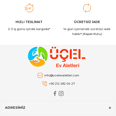
2.349,00 TL
Stanley
Gönder
HIZLI TESLİMAT
ÜCRETSİZ İADE
Stanley The AeroLight™ Transit Mug | 0.35L | Dew Drop
2-3 iş günü içinde kargoda*
14 gün içerisinde ücretsiz iade
hakkı* (Kapalı Kutu)
2.129,00 TL
Stanley
Stanley The AeroLight™ Transit Mug | 0.47L | Cranberry
info@ucelevaletleri.com
2.599,00 TL
+90 212 282 04 27
Stanley
Stanley The All-Day Madeleine Midi Soğutucu Çantası I 14 LT I T
ADRESİMİZ