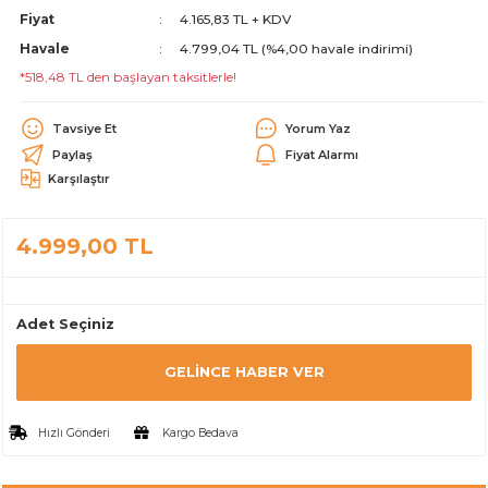
Fiyat
4.165,83 TL + KDV
alar
Havale
4.799,04 TL (%4,00 havale indirimi)
*518,48 TL den başlayan taksitlerle!
Tavsiye Et
Yorum Yaz
Paylaş
Fiyat Alarmı
Karşılaştır
cağı
utucu
leri
4.999,00 TL
Adet Seçiniz
GELINCE HABER VER
Hızlı Gönderi
Kargo Bedava