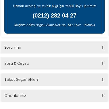
Uzman desteği ve teknik bilgi için Yetkili Bayi Hattımız:
(0212) 282 04 27
Mağaza Adres Bilgisi: Akmerkez No: 149 Etiler - İstanbul
Yorumlar
Soru & Cevap
Bu ürüne ilk yorumu siz yapın!
Taksit Seçenekleri
Yorum Yaz
Ürün hakkında henüz soru sorulmamış.
Önerileriniz
Soru Sor
Bu ürünün fiyat bilgisi, resim, ürün açıklamalarında ve diğer