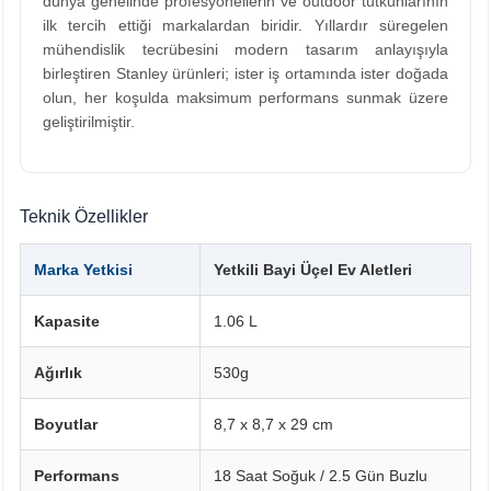
dünya genelinde profesyonellerin ve outdoor tutkunlarının
ilk tercih ettiği markalardan biridir. Yıllardır süregelen
mühendislik tecrübesini modern tasarım anlayışıyla
birleştiren Stanley ürünleri; ister iş ortamında ister doğada
olun, her koşulda maksimum performans sunmak üzere
geliştirilmiştir.
Teknik Özellikler
Marka Yetkisi
Yetkili Bayi Üçel Ev Aletleri
Kapasite
1.06 L
Ağırlık
530g
Boyutlar
8,7 x 8,7 x 29 cm
Performans
18 Saat Soğuk / 2.5 Gün Buzlu