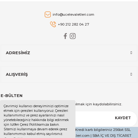
2.129,00 TL
Stanley
info@ucelevaletleri.com
Stanley The AeroLight™ Transit Mug | 0.47L | Cranberry
+90 212 282 04 27
2.599,00 TL
ADRESİMİZ
Stanley
Stanley The All-Day Madeleine Midi Soğutucu Çantası I 14 LT I T
ALIŞVERİŞ
14.999,00 TL
E-BÜLTEN
Stanley
Kampanya ve duyurularımızdan haberdar olmak için kaydolabilirsiniz.
Çevrimiçi kullanıcı deneyiminizi optimize
Stanley The All-Day Madeleine Midi Soğutucu Çantası I 14 LT I Kr
etmek için çerezleri kullanıyoruz. Çerezleri
kullanımımız ve çerez ayarlarınızı nasıl
KAYDET
yönetebileceğiniz hakkında bilgi edinmek
için lütfen Çerez Politikamıza bakın.
Sitemizi kullanmaya devam ederek çerez
Copyright 2025 - Tüm Hakları Saklıdır. - Kredi kartı bilgileriniz 256bit SSL
kullanımımızı kabul etmiş sayılırsınız.
14.999,00 TL
sertifikası ile korunmaktadır. | ucelevaletleri.com | SBA İÇ VE DIŞ TİCARET