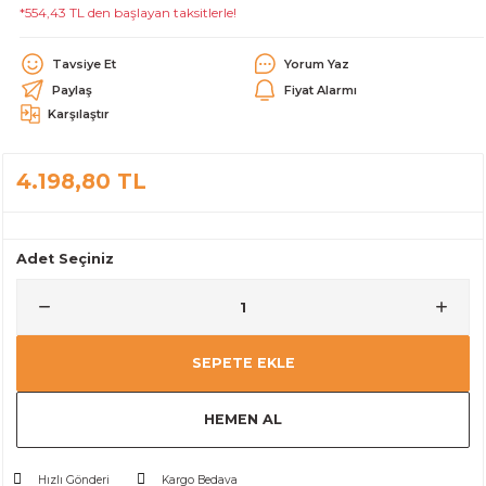
*554,43 TL den başlayan taksitlerle!
alar
Tavsiye Et
Yorum Yaz
Paylaş
Fiyat Alarmı
Karşılaştır
4.198,80 TL
cağı
utucu
leri
Adet Seçiniz
SEPETE EKLE
HEMEN AL
Hızlı Gönderi
Kargo Bedava