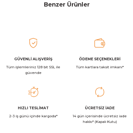
Benzer Ürünler
konularda yetersiz gördüğünüz noktaları öneri formunu kullanarak
tarafımıza iletebilirsiniz.
Görüş ve önerileriniz için teşekkür ederiz.
Stanley
Stanley The AeroLight™ Transit Mug | 0.35L | Goldenrod Coral
Ürün resmi kalitesiz, bozuk veya görüntülenemiyor.
Ürün açıklamasında eksik bilgiler bulunuyor.
2.129,00 TL
Ürün bilgilerinde hatalar bulunuyor.
Ürün fiyatı diğer sitelerden daha pahalı.
GÜVENLİ ALIŞVERİŞ
ÖDEME SEÇENEKLERİ
Stanley
Stanley The Quencher ProTour Flip Straw Tumbler Pipetli Termos
Tüm işlemleriniz 128 bit SSL ile
Bu ürüne benzer farklı alternatifler olmalı.
Tüm kartlara taksit imkanı*
güvende
2.349,00 TL
Stanley
Gönder
HIZLI TESLİMAT
ÜCRETSİZ İADE
Stanley The AeroLight™ Transit Mug | 0.35L | Dew Drop
2-3 iş günü içinde kargoda*
14 gün içerisinde ücretsiz iade
hakkı* (Kapalı Kutu)