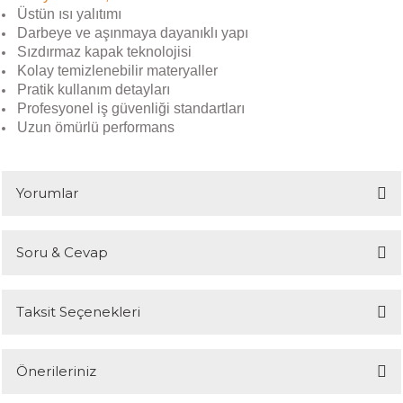
Üstün ısı yalıtımı
Darbeye ve aşınmaya dayanıklı yapı
Sızdırmaz kapak teknolojisi
Kolay temizlenebilir materyaller
Pratik kullanım detayları
Profesyonel iş güvenliği standartları
Uzun ömürlü performans
Yorumlar
Soru & Cevap
Bu ürüne ilk yorumu siz yapın!
Taksit Seçenekleri
Yorum Yaz
Ürün hakkında henüz soru sorulmamış.
Önerileriniz
Soru Sor