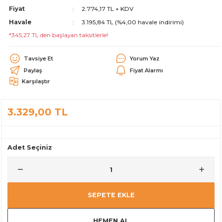
Fiyat
2.774,17 TL + KDV
alar
Havale
3.195,84 TL (%4,00 havale indirimi)
*345,27 TL den başlayan taksitlerle!
Tavsiye Et
Yorum Yaz
Paylaş
Fiyat Alarmı
Karşılaştır
cağı
utucu
leri
3.329,00 TL
Adet Seçiniz
SEPETE EKLE
HEMEN AL