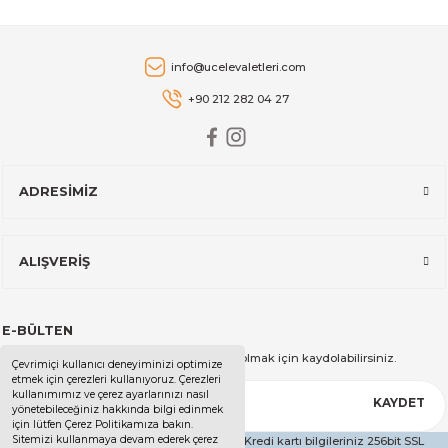
2.129,00 TL
Stanley
info@ucelevaletleri.com
Stanley The AeroLight™ Transit Mug | 0.47L | Cranberry
+90 212 282 04 27
2.599,00 TL
ADRESİMİZ
Stanley
Stanley The All-Day Madeleine Midi Soğutucu Çantası I 14 LT I T
ALIŞVERİŞ
14.999,00 TL
E-BÜLTEN
Stanley
Kampanya ve duyurularımızdan haberdar olmak için kaydolabilirsiniz.
Çevrimiçi kullanıcı deneyiminizi optimize
Stanley The All-Day Madeleine Midi Soğutucu Çantası I 14 LT I Kr
etmek için çerezleri kullanıyoruz. Çerezleri
kullanımımız ve çerez ayarlarınızı nasıl
KAYDET
yönetebileceğiniz hakkında bilgi edinmek
için lütfen Çerez Politikamıza bakın.
Sitemizi kullanmaya devam ederek çerez
Copyright 2025 - Tüm Hakları Saklıdır. - Kredi kartı bilgileriniz 256bit SSL