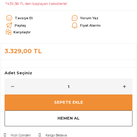
*439,58 TL den başlayan taksitlerle!
alar
Tavsiye Et
Yorum Yaz
Paylaş
Fiyat Alarmı
Karşılaştır
3.329,00 TL
cağı
utucu
leri
Adet Seçiniz
SEPETE EKLE
HEMEN AL
Hızlı Gönderi
Kargo Bedava