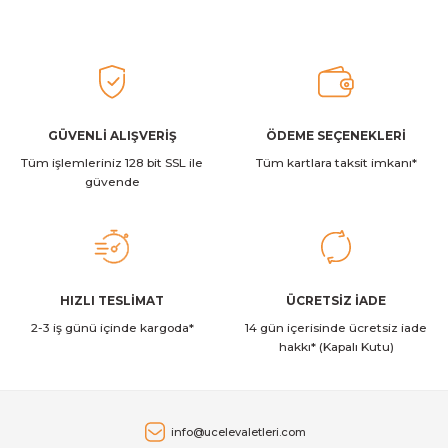
Stanley The AeroLight™ Transit Mug | 0.35L | Goldenrod Coral
Ürün resmi kalitesiz, bozuk veya görüntülenemiyor.
Ürün açıklamasında eksik bilgiler bulunuyor.
2.129,00 TL
Ürün bilgilerinde hatalar bulunuyor.
Ürün fiyatı diğer sitelerden daha pahalı.
GÜVENLİ ALIŞVERİŞ
ÖDEME SEÇENEKLERİ
Stanley
Stanley The Quencher ProTour Flip Straw Tumbler Pipetli Termos
Tüm işlemleriniz 128 bit SSL ile
Bu ürüne benzer farklı alternatifler olmalı.
Tüm kartlara taksit imkanı*
güvende
2.349,00 TL
Stanley
Gönder
HIZLI TESLİMAT
ÜCRETSİZ İADE
Stanley The AeroLight™ Transit Mug | 0.35L | Dew Drop
2-3 iş günü içinde kargoda*
14 gün içerisinde ücretsiz iade
hakkı* (Kapalı Kutu)
2.129,00 TL
Stanley
info@ucelevaletleri.com
Stanley The AeroLight™ Transit Mug | 0.47L | Cranberry