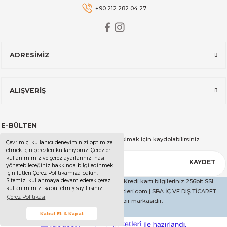
+90 212 282 04 27
2.599,00 TL
ADRESİMİZ
Stanley
Stanley The All-Day Madeleine Midi Soğutucu Çantası I 14 LT I T
ALIŞVERİŞ
14.999,00 TL
E-BÜLTEN
Stanley
Kampanya ve duyurularımızdan haberdar olmak için kaydolabilirsiniz.
Çevrimiçi kullanıcı deneyiminizi optimize
Stanley The All-Day Madeleine Midi Soğutucu Çantası I 14 LT I Kr
etmek için çerezleri kullanıyoruz. Çerezleri
kullanımımız ve çerez ayarlarınızı nasıl
KAYDET
yönetebileceğiniz hakkında bilgi edinmek
için lütfen Çerez Politikamıza bakın.
Sitemizi kullanmaya devam ederek çerez
Copyright 2025 - Tüm Hakları Saklıdır. - Kredi kartı bilgileriniz 256bit SSL
kullanımımızı kabul etmiş sayılırsınız.
14.999,00 TL
sertifikası ile korunmaktadır. | ucelevaletleri.com | SBA İÇ VE DIŞ TİCARET
Çerez Politikası
LİMİTED ŞİRKETİ'nin bir markasıdır.
Stanley
Kabul Et & Kapat
Stanley The All-Day Madeleine Midi Soğutucu Çantası I 14 LT I Siy
ideasoft
ile
e-