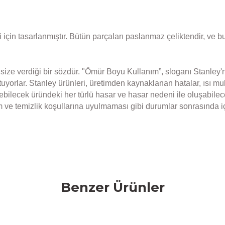
çin tasarlanmıştır. Bütün parçaları paslanmaz çeliktendir, ve bu
ize verdiği bir sözdür. "Ömür Boyu Kullanım”, sloganı Stanley'n
uyorlar. Stanley ürünleri, üretimden kaynaklanan hatalar, ısı m
lecek üründeki her türlü hasar ve hasar nedeni ile oluşabilece
kım ve temizlik koşullarına uyulmaması gibi durumlar sonrasında 
da yetersiz gördüğünüz noktaları öneri formunu kullanarak tarafımıza 
Ürün hakkında henüz soru sorulmamış.
Bu ürüne ilk yorumu siz yapın!
Benzer Ürünler
Yorum Yaz
Soru Sor
Stanley