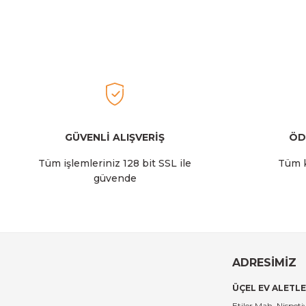
Stanley The AeroLight™ Transit Mug | 0.35L | Goldenrod
Ürün bilgilerinde hatalar bulunuyor.
Ürün fiyatı diğer sitelerden daha pahalı.
Bu ürüne benzer farklı alternatifler olmalı.
2.129,00 TL
Stanley
Stanley The AeroLight™ Transit Mug | 0.35L | Dew Drop
GÜVENLİ ALIŞVERİŞ
ÖD
Tüm işlemleriniz 128 bit SSL ile
Tüm k
güvende
2.129,00 TL
Stanley
Stanley The All-Day Madeleine Midi Soğutucu Çantası I
ADRESİMİZ
ÜÇEL EV ALETLE
14.999,00 TL
Etiler Mah. Nispe