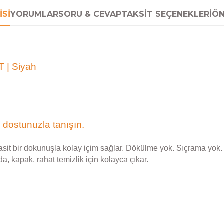
ISI
YORUMLAR
SORU & CEVAP
TAKSIT SEÇENEKLERI
ÖN
T | Siyah
i dostunuzla tanışın.
it bir dokunuşla kolay içim sağlar. Dökülme yok. Sıçrama yok. S
da, kapak, rahat temizlik için kolayca çıkar.