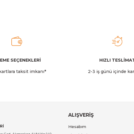
 Coral
Stanley The Quencher ProTour Flip Straw Tumbl
2.349,00 TL
Stanley
Stanley The AeroLight™ Transit Mug | 0.47L | Cranbe
EME SEÇENEKLERİ
HIZLI TESLİMA
Gönder
artlara taksit imkanı*
2-3 iş günü içinde ka
2.599,00 TL
Stanley
 14 LT I Toz Pembe
Stanley The All-Day Madeleine Midi
ALIŞVERİŞ
Rİ
Hesabım
14.999,00 TL
tiye Cad. Akmerkez AVM No:149