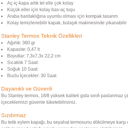
Aç-iç-kapa artık tel elle çok kolay
Küçük eller için kolay bas-aç tuşu
Araba bardaklığına uyumlu olması için kompak tasarım
Kolay temizlenebilir kapak, bulaşık makinesinde yıkanabilir
Stanley Termos Teknik Özellikleri
Ağırlık: 360 gr
Kapasite: 0,47 lt
Boyutlar: 7,3x7,3x 22,2 cm
Sıcaklık 7 Saat:
Soğuk 10 Saat:
Buzlu İçecekler: 30 Saat
Dayanıklı ve Güvenli
Bu Stanley termos, 18/8 yüksek kaliteli gıda sınıfı paslanmaz 
içeceklerinizi güvenle tüketebilirsiniz.
Sızdırmaz
Bu tetik eylem kapağı, bu seyahat termosunu dökülmeye karşı day