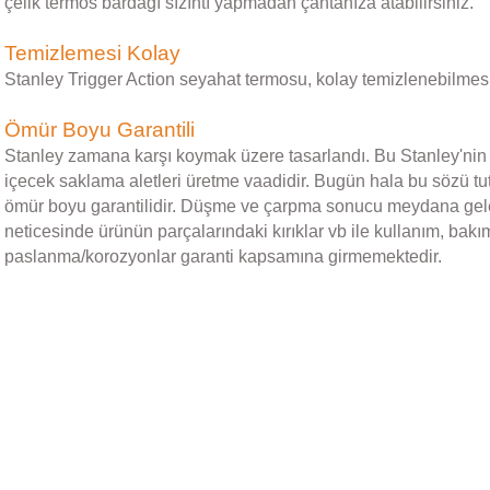
çelik termos bardağı sızıntı yapmadan çantanıza atabilirsiniz.
Temizlemesi Kolay
Stanley Trigger Action seyahat termosu, kolay temizlenebilmesi i
Ömür Boyu Garantili
Stanley zamana karşı koymak üzere tasarlandı. Bu Stanley'nin s
içecek saklama aletleri üretme vaadidir. Bugün hala bu sözü tut
ömür boyu garantilidir. Düşme ve çarpma sonucu meydana gelebi
neticesinde ürünün parçalarındaki kırıklar vb ile kullanım, ba
paslanma/korozyonlar garanti kapsamına girmemektedir.
Bu ürünün fiyat bilgisi, resim, ürün açıklamalarında ve diğer konular
Görüş ve önerileriniz için teşekkür ederiz.
Ürün resmi kalitesiz, bozuk veya görüntülenemiyor.
Stanley
Ürün açıklamasında eksik bilgiler bulunuyor.