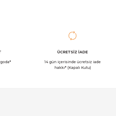
er Pipetli Termos | 0,6L | Açık Pembe
rry
T
ÜCRETSİZ İADE
rgoda*
14 gün içerisinde ücretsiz iade
hakkı* (Kapalı Kutu)
 Soğutucu Çantası I 14 LT I Krem