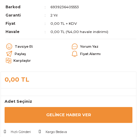
Barkod
6939236405553
alar
Garanti
2 Yıl
Fiyat
0,00 TL + KDV
Havale
0,00 TL (%4,00 havale indirimi)
Tavsiye Et
Yorum Yaz
cağı
utucu
Paylaş
Fiyat Alarmı
Karşılaştır
leri
0,00 TL
Adet Seçiniz
GELINCE HABER VER
Hızlı Gönderi
Kargo Bedava