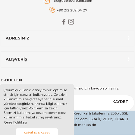
info@ucelevaletleri.com
Stanley The AeroLight™ Transit Mug | 0.47L | Cranberry
+90 212 282 04 27
2.599,00 TL
ADRESİMİZ
Stanley
Stanley The All-Day Madeleine Midi Soğutucu Çantası I 14 LT I T
ALIŞVERİŞ
14.999,00 TL
E-BÜLTEN
Stanley
Kampanya ve duyurularımızdan haberdar olmak için kaydolabilirsiniz.
Çevrimiçi kullanıcı deneyiminizi optimize
Stanley The All-Day Madeleine Midi Soğutucu Çantası I 14 LT I Kr
etmek için çerezleri kullanıyoruz. Çerezleri
kullanımımız ve çerez ayarlarınızı nasıl
KAYDET
yönetebileceğiniz hakkında bilgi edinmek
için lütfen Çerez Politikamıza bakın.
Sitemizi kullanmaya devam ederek çerez
Copyright 2025 - Tüm Hakları Saklıdır. - Kredi kartı bilgileriniz 256bit SSL
kullanımımızı kabul etmiş sayılırsınız.
14.999,00 TL
sertifikası ile korunmaktadır. | ucelevaletleri.com | SBA İÇ VE DIŞ TİCARET
Çerez Politikası
LİMİTED ŞİRKETİ'nin bir markasıdır.
Stanley
Kabul Et & Kapat
Stanley The All-Day Madeleine Midi Soğutucu Çantası I 14 LT I Siy