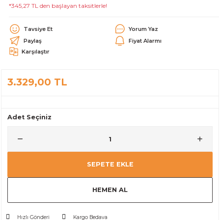
*345,27 TL den başlayan taksitlerle!
alar
Tavsiye Et
Yorum Yaz
Paylaş
Fiyat Alarmı
Karşılaştır
3.329,00 TL
cağı
utucu
leri
Adet Seçiniz
SEPETE EKLE
HEMEN AL
Hızlı Gönderi
Kargo Bedava