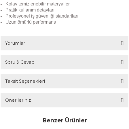
Kolay temizlenebilir materyaller
Pratik kullanım detayları
Profesyonel iş güvenliği standartları
Uzun ömürlü performans
Yorumlar
Soru & Cevap
Bu ürüne ilk yorumu siz yapın!
Taksit Seçenekleri
Yorum Yaz
Ürün hakkında henüz soru sorulmamış.
Önerileriniz
Soru Sor
Bu ürünün fiyat bilgisi, resim, ürün açıklamalarında ve diğer
Benzer Ürünler
konularda yetersiz gördüğünüz noktaları öneri formunu kullanarak
tarafımıza iletebilirsiniz.