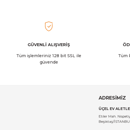
Ürün fiyatı diğer sitelerden daha pahalı.
Bu ürüne benzer farklı alternatifler olmalı.
2.129,00 TL
Stanley
Stanley The AeroLight™ Transit Mug | 0.35L | Dew Drop
GÜVENLİ ALIŞVERİŞ
ÖD
Tüm işlemleriniz 128 bit SSL ile
Tüm k
güvende
2.129,00 TL
Stanley
Stanley The All-Day Madeleine Midi Soğutucu Çantası I
ADRESİMİZ
ÜÇEL EV ALETLE
14.999,00 TL
Etiler Mah. Nispe
Beşiktaş/İSTANB