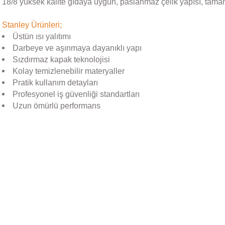
18/8 yüksek kalite gıdaya uygun, paslanmaz çelik yapısı, tama
Stanley Ürünleri;
Üstün ısı yalıtımı
Darbeye ve aşınmaya dayanıklı yapı
Sızdırmaz kapak teknolojisi
Kolay temizlenebilir materyaller
Pratik kullanım detayları
Profesyonel iş güvenliği standartları
Uzun ömürlü performans
Bu ürünün fiyat bilgisi, resim, ürün açıklamalarında ve diğer konular
Görüş ve önerileriniz için teşekkür ederiz.
Ürün resmi kalitesiz, bozuk veya görüntülenemiyor.
Stanley
Ürün açıklamasında eksik bilgiler bulunuyor.
Stanley The AeroLight™ Transit Mug | 0.35L | Goldenrod
Ürün bilgilerinde hatalar bulunuyor.