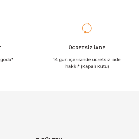
rry
T
ÜCRETSİZ İADE
rgoda*
14 gün içerisinde ücretsiz iade
hakkı* (Kapalı Kutu)
 Soğutucu Çantası I 14 LT I Krem