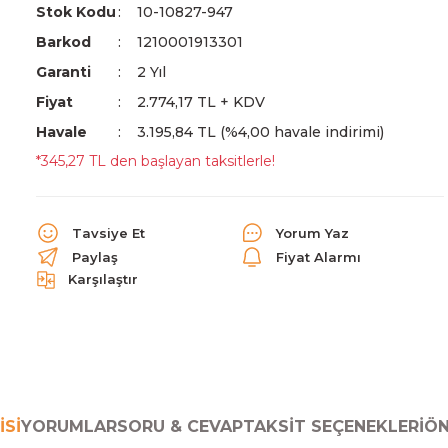
Stok Kodu
10-10827-947
Barkod
1210001913301
Garanti
2 Yıl
Fiyat
2.774,17 TL + KDV
Havale
3.195,84 TL (%4,00 havale indirimi)
*345,27 TL den başlayan taksitlerle!
Tavsiye Et
Yorum Yaz
Paylaş
Fiyat Alarmı
Karşılaştır
ISI
YORUMLAR
SORU & CEVAP
TAKSIT SEÇENEKLERI
ÖN