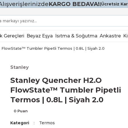
Alışverişlerinizde
KARGO BEDAVA!
(Ücretsiz Karg
k Gereçleri
Beyaz Eşya
Isıtma & Soğutma
Ankastre
Ki
FlowState™ Tumbler Pipetli Termos | 0.8L | Siyah 2.0
Stanley
Stanley Quencher H2.O
FlowState™ Tumbler Pipetli
Termos | 0.8L | Siyah 2.0
0 Puan
Kategori
Termos