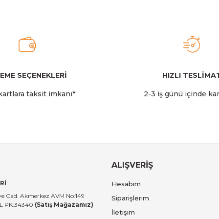
2.349,00 TL
Stanley
Stanley The AeroLight™ Transit Mug | 0.47L | Cranbe
EME SEÇENEKLERİ
HIZLI TESLİMA
Gönder
artlara taksit imkanı*
2-3 iş günü içinde ka
2.599,00 TL
Stanley
 14 LT I Toz Pembe
Stanley The All-Day Madeleine Midi
ALIŞVERİŞ
Rİ
Hesabım
14.999,00 TL
tiye Cad. Akmerkez AVM No:149
Siparişlerim
UL PK:34340
(Satış Mağazamız)
İletişim