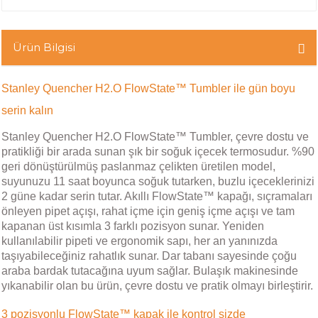
Ürün Bilgisi
Stanley Quencher H2.O FlowState™ Tumbler ile gün boyu
serin kalın
Stanley Quencher H2.O FlowState™ Tumbler, çevre dostu ve
pratikliği bir arada sunan şık bir soğuk içecek termosudur. %90
geri dönüştürülmüş paslanmaz çelikten üretilen model,
suyunuzu 11 saat boyunca soğuk tutarken, buzlu içeceklerinizi
2 güne kadar serin tutar. Akıllı FlowState™ kapağı, sıçramaları
önleyen pipet açışı, rahat içme için geniş içme açışı ve tam
kapanan üst kısımla 3 farklı pozisyon sunar. Yeniden
kullanılabilir pipeti ve ergonomik sapı, her an yanınızda
taşıyabileceğiniz rahatlık sunar. Dar tabanı sayesinde çoğu
araba bardak tutacağına uyum sağlar. Bulaşık makinesinde
yıkanabilir olan bu ürün, çevre dostu ve pratik olmayı birleştirir.
3 pozisyonlu FlowState™ kapak ile kontrol sizde