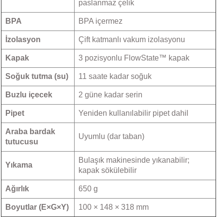
paslanmaz çelik
BPA
BPA içermez
İzolasyon
Çift katmanlı vakum izolasyonu
Kapak
3 pozisyonlu FlowState™ kapak
Soğuk tutma (su)
11 saate kadar soğuk
Buzlu içecek
2 güne kadar serin
Pipet
Yeniden kullanılabilir pipet dahil
Araba bardak
Uyumlu (dar taban)
tutucusu
Bulaşık makinesinde yıkanabilir;
Yıkama
kapak sökülebilir
Ağırlık
650 g
Boyutlar (E×G×Y)
100 × 148 × 318 mm