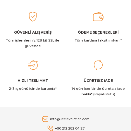
Ürün resmi kalitesiz, bozuk veya görüntülenemiyor.
Ürün açıklamasında eksik bilgiler bulunuyor.
2.129,00 TL
Ürün bilgilerinde hatalar bulunuyor.
Ürün fiyatı diğer sitelerden daha pahalı.
GÜVENLİ ALIŞVERİŞ
ÖDEME SEÇENEKLERİ
Stanley
Stanley The Quencher ProTour Flip Straw Tumbler Pipetli Termos
Tüm işlemleriniz 128 bit SSL ile
Bu ürüne benzer farklı alternatifler olmalı.
Tüm kartlara taksit imkanı*
güvende
2.349,00 TL
Stanley
Gönder
HIZLI TESLİMAT
ÜCRETSİZ İADE
Stanley The AeroLight™ Transit Mug | 0.35L | Dew Drop
2-3 iş günü içinde kargoda*
14 gün içerisinde ücretsiz iade
hakkı* (Kapalı Kutu)
2.129,00 TL
Stanley
info@ucelevaletleri.com
Stanley The AeroLight™ Transit Mug | 0.47L | Cranberry
+90 212 282 04 27