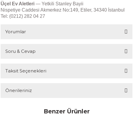
Üçel Ev Aletleri
— Yetkili Stanley Bayii
Nispetiye Caddesi Akmerkez No:149, Etiler, 34340 İstanbul
Tel: (0212) 282 04 27
Yorumlar
Soru & Cevap
Bu ürüne ilk yorumu siz yapın!
Taksit Seçenekleri
Yorum Yaz
Ürün hakkında henüz soru sorulmamış.
Önerileriniz
Soru Sor
Bu ürünün fiyat bilgisi, resim, ürün açıklamalarında ve diğer
Benzer Ürünler
konularda yetersiz gördüğünüz noktaları öneri formunu kullanarak
tarafımıza iletebilirsiniz.
Görüş ve önerileriniz için teşekkür ederiz.
Stanley
Stanley The AeroLight™ Transit Mug | 0.35L | Goldenrod Coral