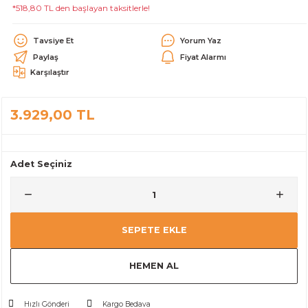
*518,80 TL den başlayan taksitlerle!
alar
Tavsiye Et
Yorum Yaz
Paylaş
Fiyat Alarmı
Karşılaştır
3.929,00 TL
cağı
utucu
leri
Adet Seçiniz
SEPETE EKLE
HEMEN AL
Hızlı Gönderi
Kargo Bedava