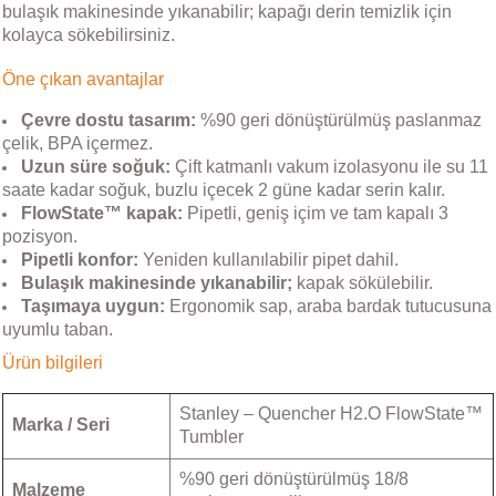
bulaşık makinesinde yıkanabilir; kapağı derin temizlik için
kolayca sökebilirsiniz.
Öne çıkan avantajlar
Çevre dostu tasarım:
%90 geri dönüştürülmüş paslanmaz
çelik, BPA içermez.
Uzun süre soğuk:
Çift katmanlı vakum izolasyonu ile su 11
saate kadar soğuk, buzlu içecek 2 güne kadar serin kalır.
FlowState™ kapak:
Pipetli, geniş içim ve tam kapalı 3
pozisyon.
Pipetli konfor:
Yeniden kullanılabilir pipet dahil.
Bulaşık makinesinde yıkanabilir;
kapak sökülebilir.
Taşımaya uygun:
Ergonomik sap, araba bardak tutucusuna
uyumlu taban.
Ürün bilgileri
Stanley – Quencher H2.O FlowState™
Marka / Seri
Tumbler
%90 geri dönüştürülmüş 18/8
Malzeme