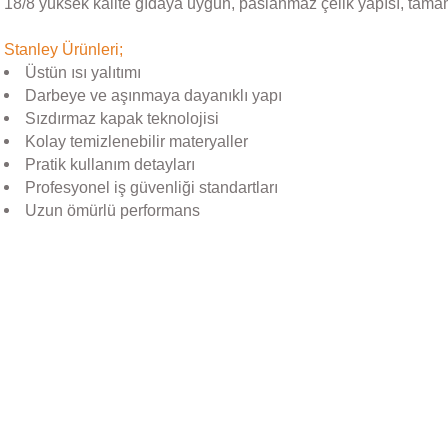
18/8 yüksek kalite gıdaya uygun, paslanmaz çelik yapısı, tama
Stanley Ürünleri;
Üstün ısı yalıtımı
Darbeye ve aşınmaya dayanıklı yapı
Sızdırmaz kapak teknolojisi
Kolay temizlenebilir materyaller
Pratik kullanım detayları
Profesyonel iş güvenliği standartları
Uzun ömürlü performans
Bu ürünün fiyat bilgisi, resim, ürün açıklamalarında ve diğer konular
Görüş ve önerileriniz için teşekkür ederiz.
Ürün resmi kalitesiz, bozuk veya görüntülenemiyor.
Stanley
Ürün açıklamasında eksik bilgiler bulunuyor.
Stanley The AeroLight™ Transit Mug | 0.35L | Goldenrod
Ürün bilgilerinde hatalar bulunuyor.