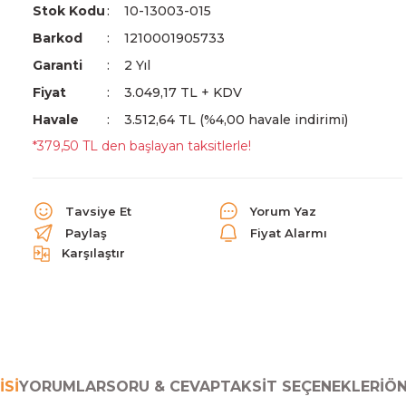
Stok Kodu
10-13003-015
Barkod
1210001905733
Garanti
2 Yıl
Fiyat
3.049,17 TL + KDV
Havale
3.512,64 TL (%4,00 havale indirimi)
*379,50 TL den başlayan taksitlerle!
Tavsiye Et
Yorum Yaz
Paylaş
Fiyat Alarmı
Karşılaştır
ISI
YORUMLAR
SORU & CEVAP
TAKSIT SEÇENEKLERI
ÖN