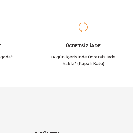
rry
T
ÜCRETSİZ İADE
rgoda*
14 gün içerisinde ücretsiz iade
hakkı* (Kapalı Kutu)
 Soğutucu Çantası I 14 LT I Krem