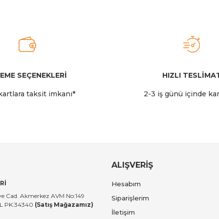
2.349,00 TL
Stanley
Stanley The AeroLight™ Transit Mug | 0.47L | Cranbe
EME SEÇENEKLERİ
HIZLI TESLİMA
Gönder
artlara taksit imkanı*
2-3 iş günü içinde ka
2.599,00 TL
Stanley
 14 LT I Toz Pembe
Stanley The All-Day Madeleine Midi
ALIŞVERİŞ
Rİ
Hesabım
14.999,00 TL
tiye Cad. Akmerkez AVM No:149
Siparişlerim
UL PK:34340
(Satış Mağazamız)
İletişim