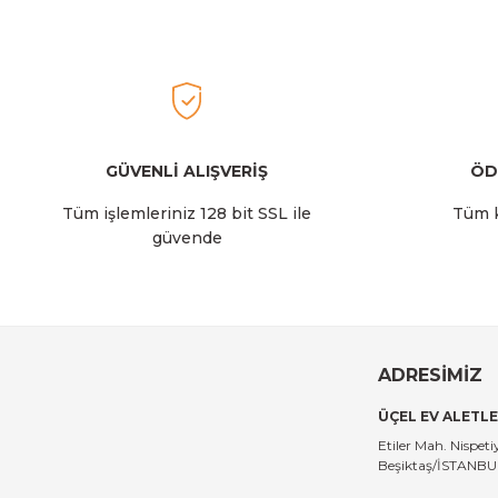
Ürün fiyatı diğer sitelerden daha pahalı.
Bu ürüne benzer farklı alternatifler olmalı.
2.129,00 TL
Stanley
Stanley The AeroLight™ Transit Mug | 0.35L | Dew Drop
GÜVENLİ ALIŞVERİŞ
ÖD
Tüm işlemleriniz 128 bit SSL ile
Tüm k
güvende
2.129,00 TL
Stanley
Stanley The All-Day Madeleine Midi Soğutucu Çantası I
ADRESİMİZ
ÜÇEL EV ALETLE
14.999,00 TL
Etiler Mah. Nispe
Beşiktaş/İSTANB