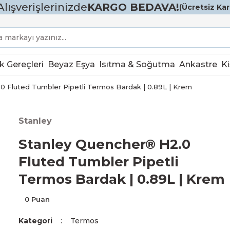
Alışverişlerinizde
KARGO BEDAVA!
(Ücretsiz Karg
k Gereçleri
Beyaz Eşya
Isıtma & Soğutma
Ankastre
Ki
0 Fluted Tumbler Pipetli Termos Bardak | 0.89L | Krem
Stanley
Stanley Quencher® H2.0
Fluted Tumbler Pipetli
Termos Bardak | 0.89L | Krem
0 Puan
Kategori
Termos