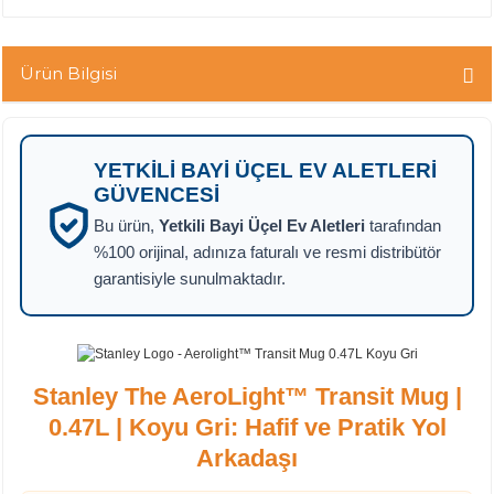
Ürün Bilgisi
YETKILI BAYI ÜÇEL EV ALETLERI
GÜVENCESI
Bu ürün,
Yetkili Bayi Üçel Ev Aletleri
tarafından
%100 orijinal, adınıza faturalı ve resmi distribütör
garantisiyle sunulmaktadır.
Stanley The AeroLight™ Transit Mug |
0.47L | Koyu Gri: Hafif ve Pratik Yol
Arkadaşı