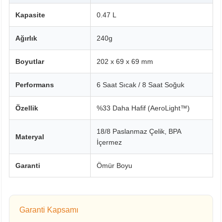
Kapasite
0.47 L
Ağırlık
240g
Boyutlar
202 x 69 x 69 mm
Performans
6 Saat Sıcak / 8 Saat Soğuk
Özellik
%33 Daha Hafif (AeroLight™)
18/8 Paslanmaz Çelik, BPA
Materyal
İçermez
Garanti
Ömür Boyu
Garanti Kapsamı