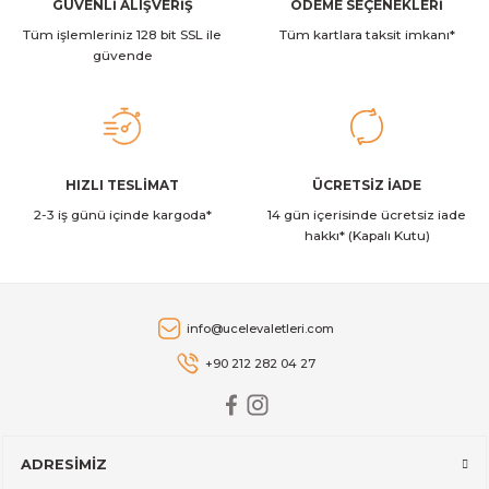
Ürün fiyatı diğer sitelerden daha pahalı.
GÜVENLİ ALIŞVERİŞ
ÖDEME SEÇENEKLERİ
Stanley
Stanley The Quencher ProTour Flip Straw Tumbler Pipetli Termos
Tüm işlemleriniz 128 bit SSL ile
Bu ürüne benzer farklı alternatifler olmalı.
Tüm kartlara taksit imkanı*
güvende
2.349,00 TL
Stanley
Gönder
HIZLI TESLİMAT
ÜCRETSİZ İADE
Stanley The AeroLight™ Transit Mug | 0.35L | Dew Drop
2-3 iş günü içinde kargoda*
14 gün içerisinde ücretsiz iade
hakkı* (Kapalı Kutu)
2.129,00 TL
Stanley
info@ucelevaletleri.com
Stanley The AeroLight™ Transit Mug | 0.47L | Cranberry
+90 212 282 04 27
2.599,00 TL
ADRESİMİZ
Stanley