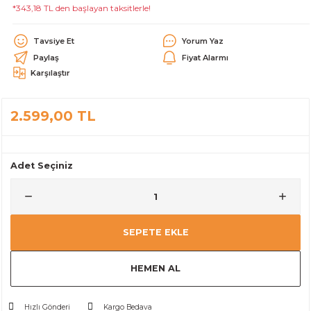
*343,18 TL den başlayan taksitlerle!
alar
Tavsiye Et
Yorum Yaz
Paylaş
Fiyat Alarmı
Karşılaştır
2.599,00 TL
cağı
utucu
leri
Adet Seçiniz
SEPETE EKLE
HEMEN AL
Hızlı Gönderi
Kargo Bedava