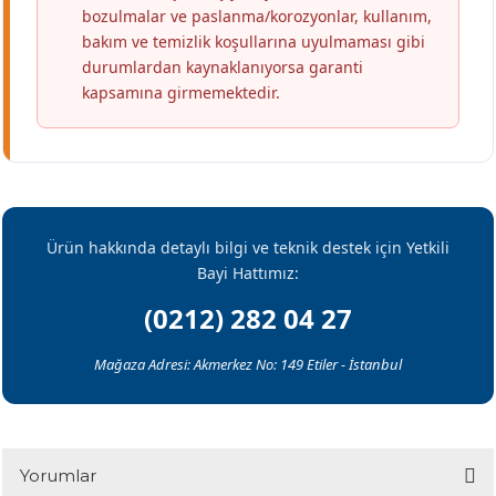
bozulmalar ve paslanma/korozyonlar, kullanım,
bakım ve temizlik koşullarına uyulmaması gibi
durumlardan kaynaklanıyorsa garanti
kapsamına girmemektedir.
Ürün hakkında detaylı bilgi ve teknik destek için Yetkili
Bayi Hattımız:
(0212) 282 04 27
Mağaza Adresi: Akmerkez No: 149 Etiler - İstanbul
Yorumlar