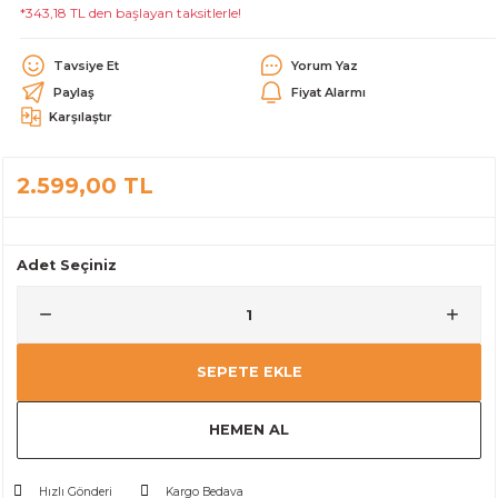
*343,18 TL den başlayan taksitlerle!
alar
Tavsiye Et
Yorum Yaz
Paylaş
Fiyat Alarmı
Karşılaştır
2.599,00 TL
cağı
utucu
leri
Adet Seçiniz
SEPETE EKLE
HEMEN AL
Hızlı Gönderi
Kargo Bedava