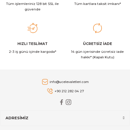
Stanley The Quencher ProTour Flip Straw Tumbler Pipetli Termos
Tüm işlemleriniz 128 bit SSL ile
Bu ürüne benzer farklı alternatifler olmalı.
Tüm kartlara taksit imkanı*
güvende
2.349,00 TL
Stanley
Gönder
HIZLI TESLİMAT
ÜCRETSİZ İADE
Stanley The AeroLight™ Transit Mug | 0.35L | Dew Drop
2-3 iş günü içinde kargoda*
14 gün içerisinde ücretsiz iade
hakkı* (Kapalı Kutu)
2.129,00 TL
Stanley
info@ucelevaletleri.com
Stanley The AeroLight™ Transit Mug | 0.47L | Cranberry
+90 212 282 04 27
2.599,00 TL
ADRESİMİZ
Stanley
Stanley The All-Day Madeleine Midi Soğutucu Çantası I 14 LT I T