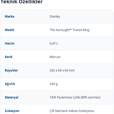
Teknik Özellikler
Marka
Stanley
Model
The AeroLight™ Transit Mug
Hacim
0,47 L
Renk
Mercan
Boyutlar
202 x 69 x 69 mm
Ağırlık
240 g
Materyal
18/8 Paslanmaz Çelik (BPA içermez)
İzolasyon
Çift Katmanlı Vakum İzolasyonu