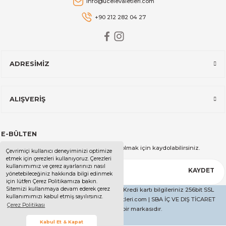
info@ucelevaletleri.com
Stanley The AeroLight™ Transit Mug | 0.47L | Cranberry
+90 212 282 04 27
2.599,00 TL
ADRESİMİZ
Stanley
Stanley The All-Day Madeleine Midi Soğutucu Çantası I 14 LT I T
ALIŞVERİŞ
14.999,00 TL
E-BÜLTEN
Stanley
Kampanya ve duyurularımızdan haberdar olmak için kaydolabilirsiniz.
Çevrimiçi kullanıcı deneyiminizi optimize
Stanley The All-Day Madeleine Midi Soğutucu Çantası I 14 LT I Kr
etmek için çerezleri kullanıyoruz. Çerezleri
kullanımımız ve çerez ayarlarınızı nasıl
KAYDET
yönetebileceğiniz hakkında bilgi edinmek
için lütfen Çerez Politikamıza bakın.
Sitemizi kullanmaya devam ederek çerez
Copyright 2025 - Tüm Hakları Saklıdır. - Kredi kartı bilgileriniz 256bit SSL
kullanımımızı kabul etmiş sayılırsınız.
14.999,00 TL
sertifikası ile korunmaktadır. | ucelevaletleri.com | SBA İÇ VE DIŞ TİCARET
Çerez Politikası
LİMİTED ŞİRKETİ'nin bir markasıdır.
Stanley
Kabul Et & Kapat
Stanley The All-Day Madeleine Midi Soğutucu Çantası I 14 LT I Siy