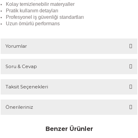
Kolay temizlenebilir materyaller
Pratik kullanım detayları
Profesyonel iş güvenliği standartları
Uzun ömürlü performans
Yorumlar
Soru & Cevap
Bu ürüne ilk yorumu siz yapın!
Taksit Seçenekleri
Yorum Yaz
Ürün hakkında henüz soru sorulmamış.
Önerileriniz
Soru Sor
Bu ürünün fiyat bilgisi, resim, ürün açıklamalarında ve diğer
Benzer Ürünler
konularda yetersiz gördüğünüz noktaları öneri formunu kullanarak
tarafımıza iletebilirsiniz.