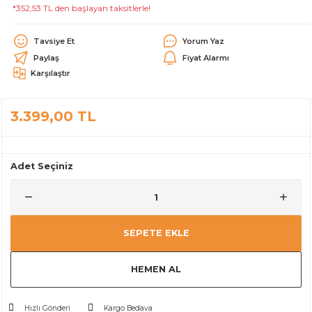
*352,53 TL den başlayan taksitlerle!
alar
Tavsiye Et
Yorum Yaz
Paylaş
Fiyat Alarmı
Karşılaştır
3.399,00 TL
cağı
utucu
leri
Adet Seçiniz
SEPETE EKLE
HEMEN AL
Hızlı Gönderi
Kargo Bedava