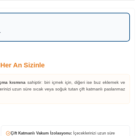
.
 Her An Sizinle
açma kısmına
sahiptir: biri içmek için, diğeri ise buz eklemek ve
eklerinizi uzun süre sıcak veya soğuk tutan çift katmanlı paslanmaz
Çift Katmanlı Vakum İzolasyonu:
İçeceklerinizi uzun süre