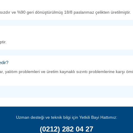
sızdır ve %90 geri dönüştürülmüş 18/8 paslanmaz çelikten üretilmiştir.
tir.
edir?
lar, yalıtım problemleri ve üretim kaynaklı sızıntı problemlerine karşı
Uzman desteği ve teknik bilgi için Yetkili Bayi Hattımız:
(0212) 282 04 27