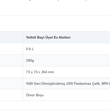
Yetkili Bayi Üçel Ev Aletleri
0.6 L
290g
73 x 73 x 264 mm
%90 Geri Dönüştürülmüş 18/8 Paslanmaz Çelik, BPA 
Ömür Boyu