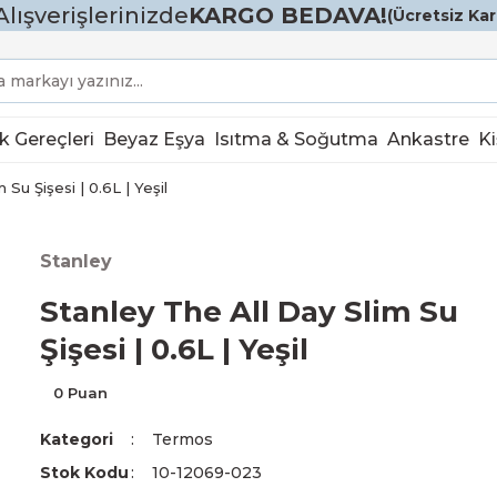
Alışverişlerinizde
KARGO BEDAVA!
(Ücretsiz Karg
k Gereçleri
Beyaz Eşya
Isıtma & Soğutma
Ankastre
Ki
 Su Şişesi | 0.6L | Yeşil
Stanley
Stanley The All Day Slim Su
Şişesi | 0.6L | Yeşil
0 Puan
Kategori
Termos
Stok Kodu
10-12069-023