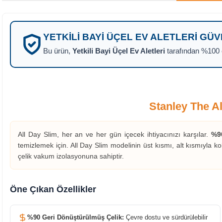
YETKILI BAYI ÜÇEL EV ALETLERI GÜ
Bu ürün,
Yetkili Bayi Üçel Ev Aletleri
tarafından %100 or
Stanley The Al
All Day Slim, her an ve her gün içecek ihtiyacınızı karşılar.
%9
temizlemek için. All Day Slim modelinin üst kısmı, alt kısmıyla ko
çelik vakum izolasyonuna sahiptir.
Öne Çıkan Özellikler
%90 Geri Dönüştürülmüş Çelik:
Çevre dostu ve sürdürülebilir