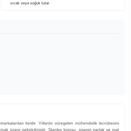
sıcak veya soğuk tutar.
i markalardan biridir. Yıllardır süregelen mühendislik tecrübesini
k üzere geliştirilmiştir. Stanley logosu, şişenin parlak ve mat