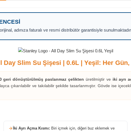
VENCESI
ijinal, adınıza faturalı ve resmi distribütör garantisiyle sunulmaktadır
l Day Slim Su Şişesi | 0.6L | Yeşil: Her Gün,
0 geri dönüştürülmüş paslanmaz çelikten
üretilmiştir ve
iki ayrı 
layca çıkarılabilir ve takılabilir şekilde tasarlanmıştır. Gövde ise içec
İki Ayrı Açma Kısmı:
Biri içmek için, diğeri buz eklemek ve