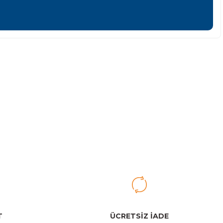
iletebilirsiniz.
er Pipetli Termos | 0,6L | Açık Pembe
rry
T
ÜCRETSİZ İADE