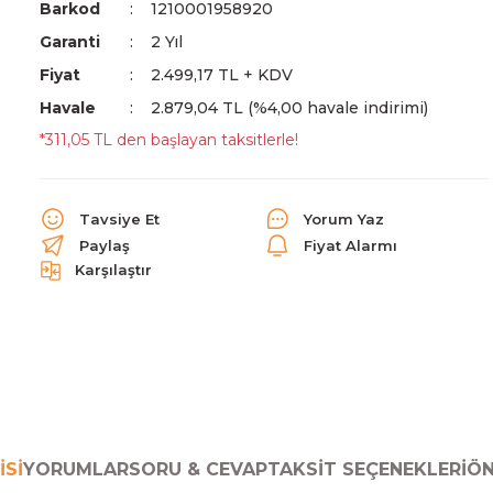
Barkod
1210001958920
Garanti
2 Yıl
Fiyat
2.499,17 TL + KDV
Havale
2.879,04 TL (%4,00 havale indirimi)
*311,05 TL den başlayan taksitlerle!
Tavsiye Et
Yorum Yaz
Paylaş
Fiyat Alarmı
Karşılaştır
ISI
YORUMLAR
SORU & CEVAP
TAKSIT SEÇENEKLERI
ÖN