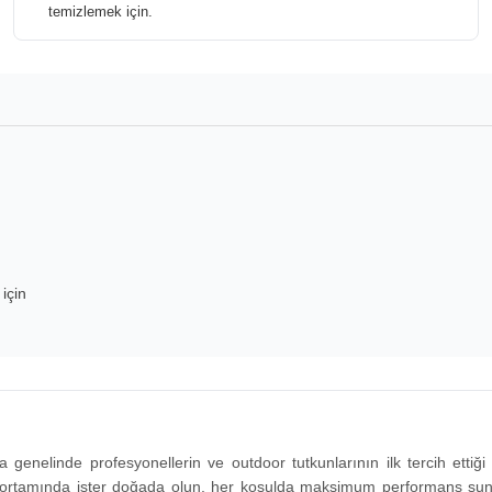
temizlemek için.
için
nya genelinde profesyonellerin ve outdoor tutkunlarının ilk tercih ettiğ
 iş ortamında ister doğada olun, her koşulda maksimum performans sunma