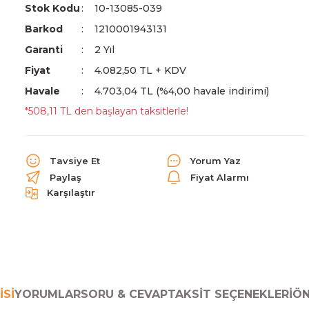
Stok Kodu
10-13085-039
Barkod
1210001943131
Garanti
2 Yıl
Fiyat
4.082,50 TL + KDV
Havale
4.703,04 TL (%4,00 havale indirimi)
*508,11 TL den başlayan taksitlerle!
Tavsiye Et
Yorum Yaz
Paylaş
Fiyat Alarmı
Karşılaştır
ISI
YORUMLAR
SORU & CEVAP
TAKSIT SEÇENEKLERI
ÖN