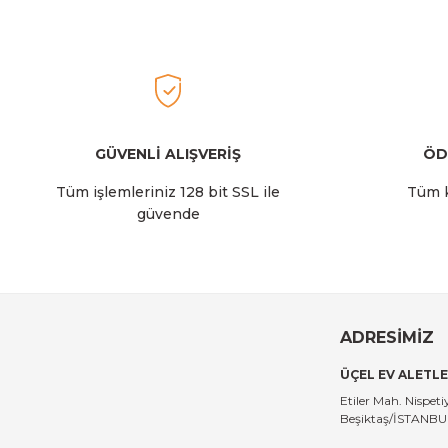
Ürün fiyatı diğer sitelerden daha pahalı.
Bu ürüne benzer farklı alternatifler olmalı.
2.129,00 TL
Stanley
Stanley The AeroLight™ Transit Mug | 0.35L | Dew Drop
GÜVENLİ ALIŞVERİŞ
ÖD
Tüm işlemleriniz 128 bit SSL ile
Tüm k
güvende
2.129,00 TL
Stanley
Stanley The All-Day Madeleine Midi Soğutucu Çantası I
ADRESİMİZ
ÜÇEL EV ALETLE
14.999,00 TL
Etiler Mah. Nispe
Beşiktaş/İSTANB