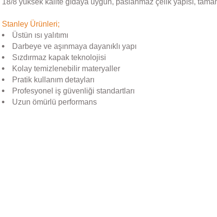
18/8 yüksek kalite gıdaya uygun, paslanmaz çelik yapısı, tama
Stanley Ürünleri;
Üstün ısı yalıtımı
Darbeye ve aşınmaya dayanıklı yapı
Sızdırmaz kapak teknolojisi
Kolay temizlenebilir materyaller
Pratik kullanım detayları
Profesyonel iş güvenliği standartları
Uzun ömürlü performans
Bu ürünün fiyat bilgisi, resim, ürün açıklamalarında ve diğer konular
Görüş ve önerileriniz için teşekkür ederiz.
Ürün resmi kalitesiz, bozuk veya görüntülenemiyor.
Stanley
Ürün açıklamasında eksik bilgiler bulunuyor.
Stanley The AeroLight™ Transit Mug | 0.35L | Goldenrod
Ürün bilgilerinde hatalar bulunuyor.