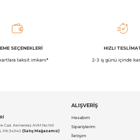
2.349,00 TL
Stanley
Stanley The AeroLight™ Transit Mug | 0.47L | Cranbe
EME SEÇENEKLERİ
HIZLI TESLİMA
Gönder
artlara taksit imkanı*
2-3 iş günü içinde ka
2.599,00 TL
Stanley
 14 LT I Toz Pembe
Stanley The All-Day Madeleine Midi
ALIŞVERİŞ
Rİ
Hesabım
14.999,00 TL
tiye Cad. Akmerkez AVM No:149
Siparişlerim
UL PK:34340
(Satış Mağazamız)
İletişim