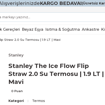
Alışverişlerinizde
KARGO BEDAVA!
(Ücretsiz Karg
k Gereçleri
Beyaz Eşya
Isıtma & Soğutma
Ankastre
Ki
ip Straw 2.0 Su Termosu | 1.9 LT | Mavi
Stanley
Stanley The Ice Flow Flip
Straw 2.0 Su Termosu | 1.9 LT |
Mavi
0 Puan
Kategori
Termos