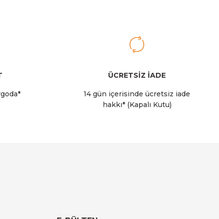
rry
T
ÜCRETSİZ İADE
rgoda*
14 gün içerisinde ücretsiz iade
hakkı* (Kapalı Kutu)
 Soğutucu Çantası I 14 LT I Krem