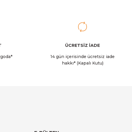
rry
T
ÜCRETSİZ İADE
rgoda*
14 gün içerisinde ücretsiz iade
hakkı* (Kapalı Kutu)
 Soğutucu Çantası I 14 LT I Krem