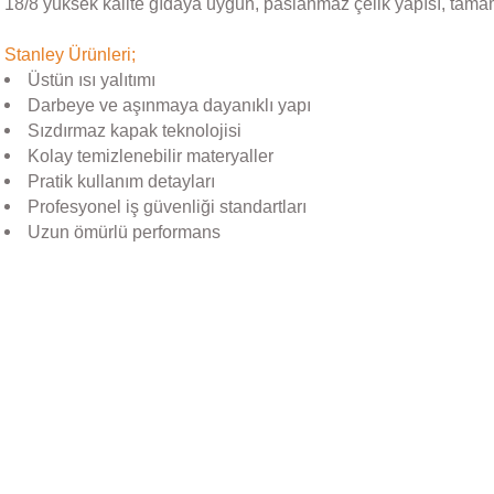
18/8 yüksek kalite gıdaya uygun, paslanmaz çelik yapısı, tama
Stanley Ürünleri;
Üstün ısı yalıtımı
Darbeye ve aşınmaya dayanıklı yapı
Sızdırmaz kapak teknolojisi
Kolay temizlenebilir materyaller
Pratik kullanım detayları
Profesyonel iş güvenliği standartları
Uzun ömürlü performans
Bu ürünün fiyat bilgisi, resim, ürün açıklamalarında ve diğer konular
Görüş ve önerileriniz için teşekkür ederiz.
Ürün resmi kalitesiz, bozuk veya görüntülenemiyor.
Stanley
Ürün açıklamasında eksik bilgiler bulunuyor.
Stanley The AeroLight™ Transit Mug | 0.35L | Goldenrod
Ürün bilgilerinde hatalar bulunuyor.