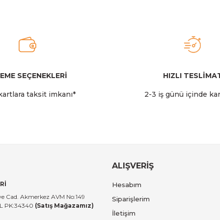
2.349,00 TL
Stanley
Stanley The AeroLight™ Transit Mug | 0.47L | Cranbe
EME SEÇENEKLERİ
HIZLI TESLİMA
Gönder
artlara taksit imkanı*
2-3 iş günü içinde ka
2.599,00 TL
Stanley
 14 LT I Toz Pembe
Stanley The All-Day Madeleine Midi
ALIŞVERİŞ
Rİ
Hesabım
14.999,00 TL
tiye Cad. Akmerkez AVM No:149
Siparişlerim
UL PK:34340
(Satış Mağazamız)
İletişim