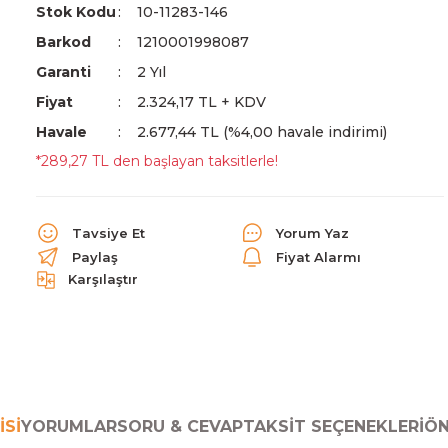
Stok Kodu
10-11283-146
Barkod
1210001998087
Garanti
2 Yıl
Fiyat
2.324,17 TL + KDV
Havale
2.677,44 TL (%4,00 havale indirimi)
*289,27 TL den başlayan taksitlerle!
Tavsiye Et
Yorum Yaz
Paylaş
Fiyat Alarmı
Karşılaştır
ISI
YORUMLAR
SORU & CEVAP
TAKSIT SEÇENEKLERI
ÖN