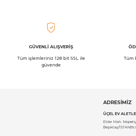
Ürün fiyatı diğer sitelerden daha pahalı.
Bu ürüne benzer farklı alternatifler olmalı.
2.129,00 TL
Stanley
Stanley The AeroLight™ Transit Mug | 0.35L | Dew Drop
GÜVENLİ ALIŞVERİŞ
ÖD
Tüm işlemleriniz 128 bit SSL ile
Tüm k
güvende
2.129,00 TL
Stanley
Stanley The All-Day Madeleine Midi Soğutucu Çantası I
ADRESİMİZ
ÜÇEL EV ALETLE
14.999,00 TL
Etiler Mah. Nispe
Beşiktaş/İSTANB