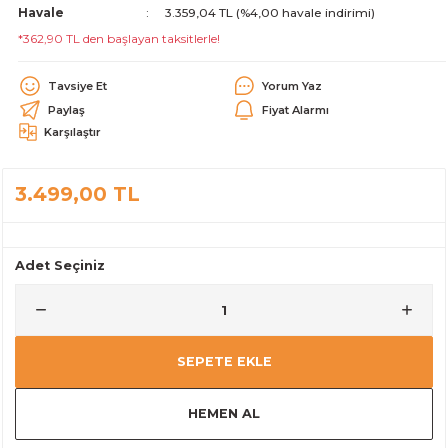
Havale
3.359,04 TL (%4,00 havale indirimi)
alar
*362,90 TL den başlayan taksitlerle!
Tavsiye Et
Yorum Yaz
Paylaş
Fiyat Alarmı
Karşılaştır
cağı
utucu
3.499,00 TL
leri
Adet Seçiniz
SEPETE EKLE
HEMEN AL