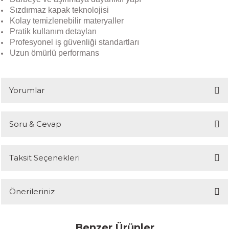
Sızdırmaz kapak teknolojisi
Kolay temizlenebilir materyaller
Pratik kullanım detayları
Profesyonel iş güvenliği standartları
Uzun ömürlü performans
Yorumlar
Soru & Cevap
Bu ürüne ilk yorumu siz yapın!
Taksit Seçenekleri
Yorum Yaz
Ürün hakkında henüz soru sorulmamış.
Önerileriniz
Soru Sor
Bu ürünün fiyat bilgisi, resim, ürün açıklamalarında ve diğer
Benzer Ürünler
konularda yetersiz gördüğünüz noktaları öneri formunu kullanarak