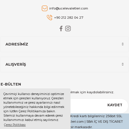
Stanley
info@ucelevaletleri.com
Stanley The AeroLight™ Transit Mug | 0.47L | Cranberry
+90 212 282 04 27
2.599,00 TL
ADRESİMİZ
Stanley
Stanley The All-Day Madeleine Midi Soğutucu Çantası I 14 LT I T
ALIŞVERİŞ
14.999,00 TL
E-BÜLTEN
Stanley
Kampanya ve duyurularımızdan haberdar olmak için kaydolabilirsiniz.
Çevrimiçi kullanıcı deneyiminizi optimize
Stanley The All-Day Madeleine Midi Soğutucu Çantası I 14 LT I Kr
etmek için çerezleri kullanıyoruz. Çerezleri
kullanımımız ve çerez ayarlarınızı nasıl
KAYDET
yönetebileceğiniz hakkında bilgi edinmek
için lütfen Çerez Politikamıza bakın.
Sitemizi kullanmaya devam ederek çerez
Copyright 2025 - Tüm Hakları Saklıdır. - Kredi kartı bilgileriniz 256bit SSL
kullanımımızı kabul etmiş sayılırsınız.
14.999,00 TL
sertifikası ile korunmaktadır. | ucelevaletleri.com | SBA İÇ VE DIŞ TİCARET
Çerez Politikası
LİMİTED ŞİRKETİ'nin bir markasıdır.