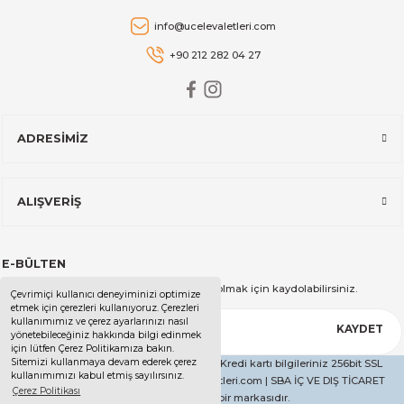
Stanley
info@ucelevaletleri.com
Stanley The AeroLight™ Transit Mug | 0.47L | Cranberry
+90 212 282 04 27
2.599,00 TL
ADRESİMİZ
Stanley
Stanley The All-Day Madeleine Midi Soğutucu Çantası I 14 LT I T
ALIŞVERİŞ
14.999,00 TL
E-BÜLTEN
Stanley
Kampanya ve duyurularımızdan haberdar olmak için kaydolabilirsiniz.
Çevrimiçi kullanıcı deneyiminizi optimize
Stanley The All-Day Madeleine Midi Soğutucu Çantası I 14 LT I Kr
etmek için çerezleri kullanıyoruz. Çerezleri
kullanımımız ve çerez ayarlarınızı nasıl
KAYDET
yönetebileceğiniz hakkında bilgi edinmek
için lütfen Çerez Politikamıza bakın.
Sitemizi kullanmaya devam ederek çerez
Copyright 2025 - Tüm Hakları Saklıdır. - Kredi kartı bilgileriniz 256bit SSL
kullanımımızı kabul etmiş sayılırsınız.
14.999,00 TL
sertifikası ile korunmaktadır. | ucelevaletleri.com | SBA İÇ VE DIŞ TİCARET
Çerez Politikası
LİMİTED ŞİRKETİ'nin bir markasıdır.