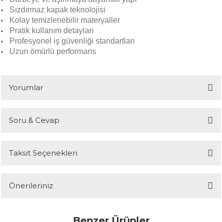
Sızdırmaz kapak teknolojisi
Kolay temizlenebilir materyaller
Pratik kullanım detayları
Profesyonel iş güvenliği standartları
Uzun ömürlü performans
Yorumlar
Soru & Cevap
Bu ürüne ilk yorumu siz yapın!
Taksit Seçenekleri
Yorum Yaz
Ürün hakkında henüz soru sorulmamış.
Önerileriniz
Soru Sor
Bu ürünün fiyat bilgisi, resim, ürün açıklamalarında ve diğer
Benzer Ürünler
konularda yetersiz gördüğünüz noktaları öneri formunu kullanarak