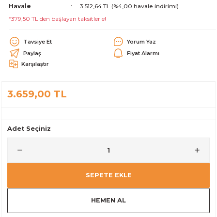
Havale
3.512,64 TL (%4,00 havale indirimi)
alar
*379,50 TL den başlayan taksitlerle!
Tavsiye Et
Yorum Yaz
Paylaş
Fiyat Alarmı
Karşılaştır
cağı
utucu
3.659,00 TL
leri
Adet Seçiniz
SEPETE EKLE
HEMEN AL